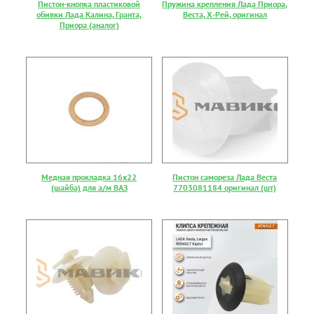
Пистон-кнопка пластиковой
Пружина крепления Лада Приора,
обивки Лада Калина, Гранта,
Веста, Х-Рей, оригинал
Приора (аналог)
Медная прокладка 16х22
Пистон самореза Лада Веста
(шайба) для а/м ВАЗ
7703081184 оригинал (шт)