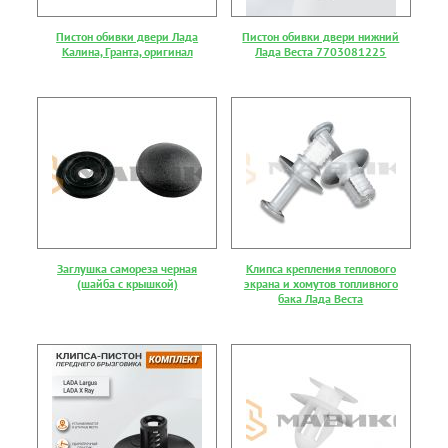
Пистон обивки двери Лада
Пистон обивки двери нижний
Калина, Гранта, оригинал
Лада Веста 7703081225
Заглушка самореза черная
Клипса крепления теплового
(шайба с крышкой)
экрана и хомутов топливного
бака Лада Веста