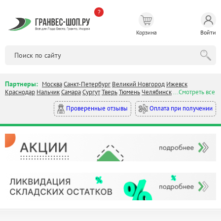
?
Корзина
Войти
Партнеры:
Москва
Санкт-Петербург
Великий Новгород
Ижевск
Краснодар
Нальчик
Самара
Сургут
Тверь
Тюмень
Челябинск
...Смотреть все
Оплата при получении
Проверенные отзывы