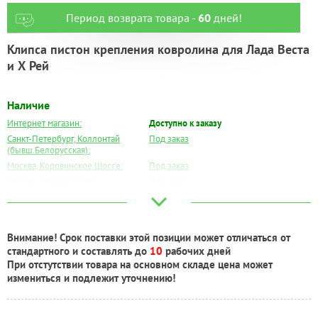
Период возврата товара -
60
дней!
Клипса пистон крепления ковролина для Лада Веста
и Х Рей
Наличие
Интернет магазин:
Доступно к заказу
Санкт-Петербург, Коллонтай
Под заказ
(бывш.Белорусская):
Москва, Коровинское Шоссе:
Под заказ
Москва, Южный Порт:
Под заказ
Великий Новгород:
Есть
Краснодар:
Есть
Нальчик:
Есть
Внимание! Срок поставки этой позиции может отличаться от
Самара:
Есть
стандартного и составлять до
10
рабочих дней
Тверь:
Есть
При отстутствии товара на основном складе цена может
Тюмень:
Есть
измениться и подлежит уточнению!
Челябинск:
Под заказ