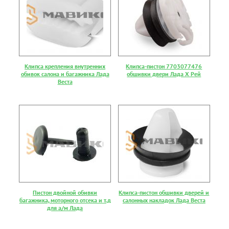
Клипса крепления внутренних
Клипса-пистон 7703077476
обивок салона и багажника Лада
обшивки двери Лада Х Рей
Веста
Пистон двойной обивки
Клипса-пистон обшивки дверей и
багажника, моторного отсека и т.д
салонных накладок Лада Веста
для а/м Лада