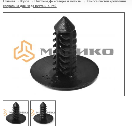
Главная
Кузов
Пистоны, фиксаторы и метизы
Клипса пистон крепления
→
→
→
ковролина для Лада Веста и Х Рей