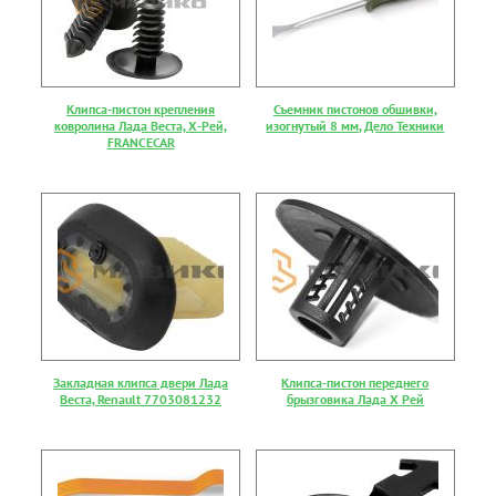
Клипса-пистон крепления
Съемник пистонов обшивки,
ковролина Лада Веста, Х-Рей,
изогнутый 8 мм, Дело Техники
FRANCECAR
Закладная клипса двери Лада
Клипса-пистон переднего
Веста, Renault 7703081232
брызговика Лада Х Рей