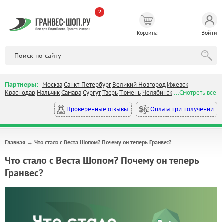
?
Корзина
Войти
Партнеры:
Москва
Санкт-Петербург
Великий Новгород
Ижевск
Краснодар
Нальчик
Самара
Сургут
Тверь
Тюмень
Челябинск
...Смотреть все
Оплата при получении
Проверенные отзывы
Главная
Что стало с Веста Шопом? Почему он теперь Гранвес?
→
Что стало с Веста Шопом? Почему он теперь
Гранвес?