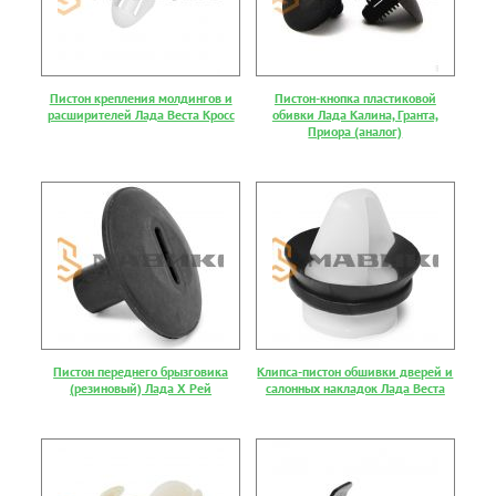
Пистон крепления молдингов и
Пистон-кнопка пластиковой
расширителей Лада Веста Кросс
обивки Лада Калина, Гранта,
Приора (аналог)
Пистон переднего брызговика
Клипса-пистон обшивки дверей и
(резиновый) Лада Х Рей
салонных накладок Лада Веста