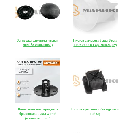
Заглушка самореза черная
Пистон самореза Лада Веста
(шайба с крышкой)
7703081184 оригинал (шт)
Клипса-пистон переднего
Пистон крепления (квадратная
брызговика Лада Х-Рей
гайка)
(комплект 5 шт.)