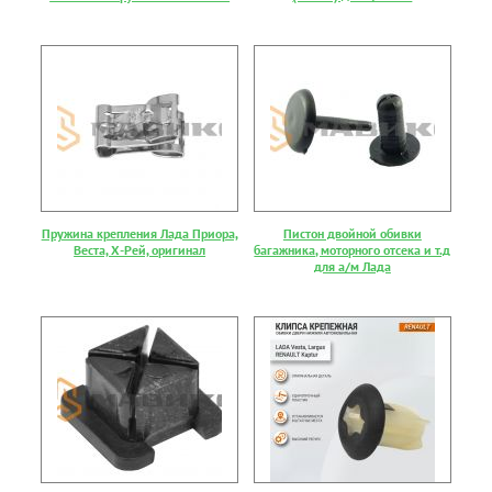
Пружина крепления Лада Приора,
Пистон двойной обивки
Веста, Х-Рей, оригинал
багажника, моторного отсека и т.д
для а/м Лада