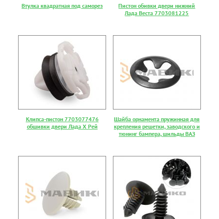
Втулка квадратная под саморез
Пистон обивки двери нижний
Лада Веста 7703081225
Клипса-пистон 7703077476
Шайба орнамента пружинная для
обшивки двери Лада Х Рей
крепления решетки, заводского и
тюнинг бампера, шильды ВАЗ