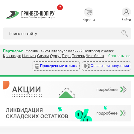
?
Корзина
Войти
Партнеры:
Москва
Санкт-Петербург
Великий Новгород
Ижевск
Краснодар
Нальчик
Самара
Сургут
Тверь
Тюмень
Челябинск
...Смотреть все
Оплата при получении
Проверенные отзывы