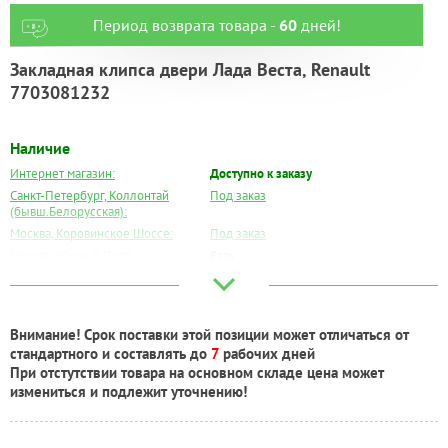
Период возврата товара -
60
дней!
Закладная клипса двери Лада Веста, Renault
7703081232
Наличие
Интернет магазин:
Доступно к заказу
Санкт-Петербург, Коллонтай
Под заказ
(бывш.Белорусская):
Москва, Коровинское Шоссе:
Под заказ
Москва, Южный Порт:
Есть
Великий Новгород:
Под заказ
Краснодар:
Под заказ
Нальчик:
Под заказ
Внимание! Срок поставки этой позиции может отличаться от
Самара:
Под заказ
стандартного и составлять до
7
рабочих дней
Тверь:
Под заказ
При отстутствии товара на основном складе цена может
Тюмень:
Есть
измениться и подлежит уточнению!
Челябинск:
Под заказ