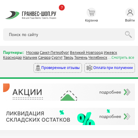
?
Корзина
Войти
Партнеры:
Москва
Санкт-Петербург
Великий Новгород
Ижевск
Краснодар
Нальчик
Самара
Сургут
Тверь
Тюмень
Челябинск
...Смотреть все
Оплата при получении
Проверенные отзывы