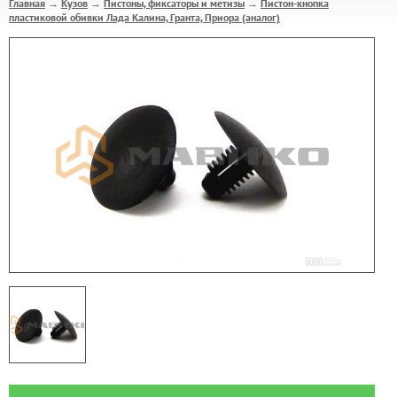
Главная
Кузов
Пистоны, фиксаторы и метизы
Пистон-кнопка
→
→
→
пластиковой обивки Лада Калина, Гранта, Приора (аналог)