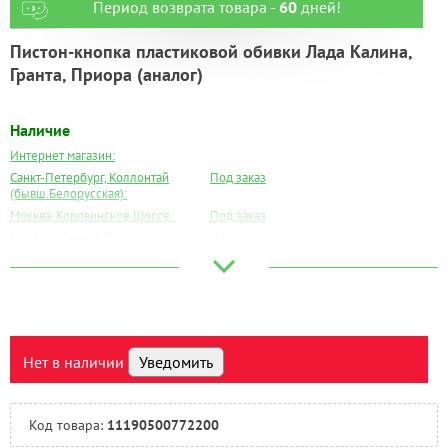
Период возврата товара -
60
дней!
Пистон-кнопка пластиковой обивки Лада Калина,
Гранта, Приора (аналог)
Наличие
Интернет магазин:
Санкт-Петербург, Коллонтай
Под заказ
(бывш.Белорусская):
Москва, Коровинское Шоссе:
Под заказ
Москва, Южный Порт:
Под заказ
Великий Новгород:
Под заказ
Краснодар:
Под заказ
Нальчик:
Под заказ
Самара:
Под заказ
Тверь:
Под заказ
Нет в наличии
Уведомить
Тюмень:
Под заказ
Челябинск:
Под заказ
Код товара:
11190500772200