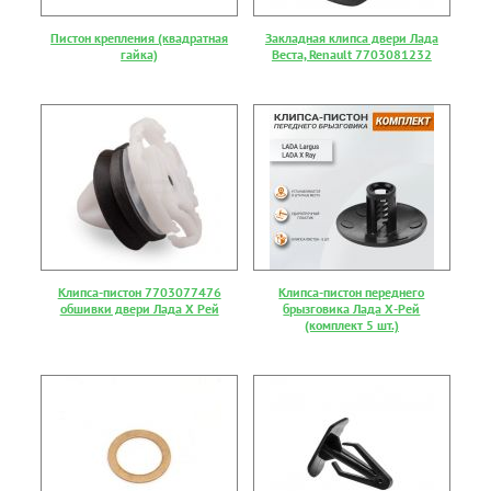
Пистон крепления (квадратная
Закладная клипса двери Лада
гайка)
Веста, Renault 7703081232
Клипса-пистон 7703077476
Клипса-пистон переднего
обшивки двери Лада Х Рей
брызговика Лада Х-Рей
(комплект 5 шт.)