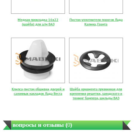
Медная прокладка 16х22
Пистон уплотнителя порогов Лада
(шайба) для а/м ВАЗ
Калина, Гранта
Клипса-пистон обшивки дверей и
Шайба орнамента пружинная для
салонных накладок Лада Веста
крепления решетки, заводского и
тюнинг бампера, шильды ВАЗ
вопросы и отзывы (
0
)