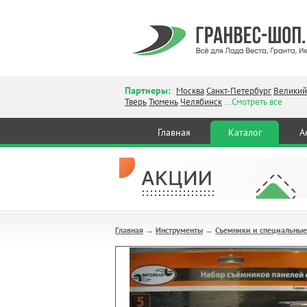
Партнеры:
Москва
Санкт-Петербург
Великий
Тверь
Тюмень
Челябинск
...Смотреть все
Главная
Каталог
А
Главная
Инструменты
Съемники и специальные
→
→