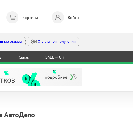
Корзина
Войти
Оплата при получении
нные отзывы
ты
Связь
SALE -40%
а АвтоДело