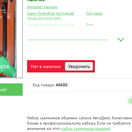
Интернет магазин:
Санкт-Петербург, Коллонтай
Под заказ
(бывш.Белорусская):
Москва, Коровинское Шоссе:
Есть
Москва, Южный Порт:
Под заказ
Великий Новгород:
Под заказ
Краснодар:
Под заказ
Нальчик:
Под заказ
Самара:
Под заказ
Тверь:
Под заказ
Нет в наличии
Уведомить
Тюмень:
Под заказ
Челябинск:
Под заказ
Код товара:
40680
ей!
Набор съемников обшивки салона АвтоДело. Качественн
ближе к профессиональному набору. Если не требуется 
внимание на этот
набор съемников панелей
.