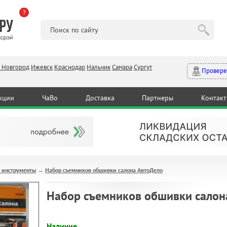
?
 Новгород
Ижевск
Краснодар
Нальчик
Самара
Сургут
Провере
кции
ЧаВо
Доставка
Партнеры
Контак
 инструменты
Набор съемников обшивки салона АвтоДело
→
Набор съемников обшивки салон
Наличие