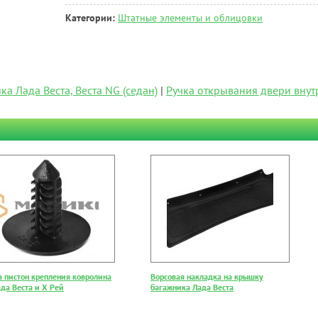
Категории:
Штатные элементы и облицовки
а Лада Веста, Веста NG (седан)
|
Ручка открывания двери внут
а пистон крепления ковролина
Ворсовая накладка на крышку
да Веста и Х Рей
багажника Лада Веста