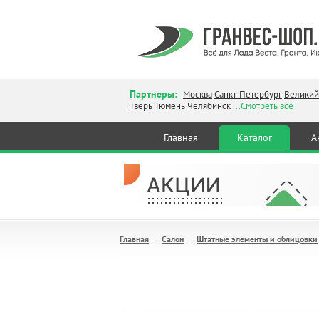
Партнеры:
Москва
Санкт-Петербург
Великий
Тверь
Тюмень
Челябинск
...Смотреть все
Главная
Каталог
А
Главная
Салон
Штатные элементы и облицовки
→
→