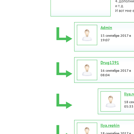
4. Дополни
и т. д.
И вот мне 
Admin
15 сентября 2017 в
19:07
Drug1391
16 сентября 2017 в
08:04
Ilya.
18 се
05:33
Ilya.repkin
18 сентября 2017 в