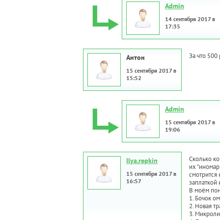
Admin
14 сентября 2017 в
17:35
За что 500
Антон
15 сентября 2017 в
15:52
Admin
15 сентября 2017 в
19:06
Сколько ко
Ilya.repkin
их "иномари
15 сентября 2017 в
смотрится 
16:57
заплаткой и
В моём пон
1. Бочок о
2. Новая т
3. Микроли