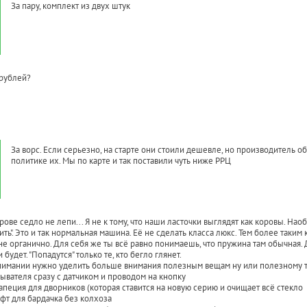
За пару, комплект из двух штук
 рублей?
За ворс. Если серьезно, на старте они стоили дешевле, но производитель о
политике их. Мы по карте и так поставили чуть ниже РРЦ
рове седло не лепи... Я не к тому, что наши ласточки выглядят как коровы. Н
ть". Это и так нормальная машина. Её не сделать класса люкс. Тем более таким к
не органично. Для себя же ты всё равно понимаешь, что пружина там обычная. Д
 будет. "Попадутся" только те, кто бегло глянет.
имании нужно уделить больше внимания полезным вещам ну или полезному тю
мывателя сразу с датчиком и проводом на кнопку
рапеция для дворников (которая ставится на новую серию и очищает всё стекло
фт для бардачка без колхоза