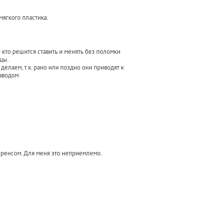
мягкого пластика.
о кто решится ставить и менять без поломки
цы.
делаем, т.к. рано или поздно они приводят к
заводом
лиренсом. Для меня это неприемлемо.