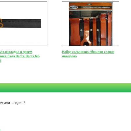
вая накладка в проем
Набор съемников обшивки салона
ика Лада Веста, Веста NG
АвтоДело
)
ру или за один?