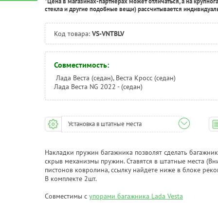
*Цена в магазинах-партнерах может отличаться, а на крупног
стекла и другие подобные вещи) рассчитывается индивидуал
Код товара:
VS-VNTBLV
Совместимость:
Лада Веста (седан), Веста Кросс (седан)
Лада Веста NG 2022 - (седан)
Установка в штатные места
Накладки пружин багажника позволят сделать багажник
скрыв механизмы пружин. Ставятся в штатные места (Вн
пистонов ковролина, ссылку найдете ниже в блоке рек
В комплекте 2шт.
Совместимы с
упорами багажника Lada Vesta