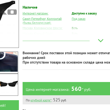
Наличие
Интернет магазин:
Доступно к заказу
Санкт-Петербург, Коллонтай
Под заказ
(бывш.Белорусская):
Москва, Коровинское Шоссе:
Есть
Москва, Южный Порт:
Есть
Великий Новгород:
Есть
Краснодар:
Есть
Нальчик:
Под заказ
Внимание! Срок поставки этой позиции может отличат
Самара:
Есть
рабочих дней
Тверь:
Под заказ
При отстутствии товара на основном складе цена мо
Тюмень:
Под заказ
Челябинск:
Под заказ
560
Цена интернет-магазина:
* руб.
525
По
клубной карте*
:
руб.
ей!