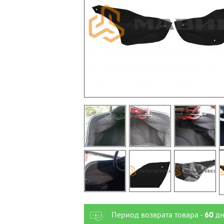
Период возврата товара -
60
дн