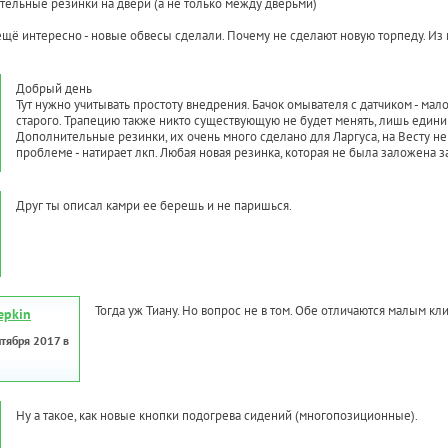
тельные резинки на двери (а не только между дверьми)
ещё интересно - новые обвесы сделали. Почему не сделают новую торпеду. Из 
Добрый день
Тут нужно учитывать простоту внедрения. Бачок омывателя с датчиком - мал
старого. Трапецию также никто существующую не будет менять, лишь едини
Дополнительные резинки, их очень много сделано для Ларгуса, на Весту не 
проблеме - натирает лкп. Любая новая резинка, которая не была заложена 
Друг ты описал камри ее берешь и не паришься.
Тогда уж Тиану. Но вопрос не в том. Обе отличаются малым к
repkin
нтября 2017 в
Ну а такое, как новые кнопки подогрева сидений (многопозиционные).