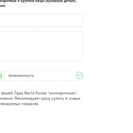
абаритные и хрупкие вещи (кузовные детали,
ьно.
Комплектность
 вашей Лада Веста более "иномарочным",
имание. Рекомендуем сразу купить 6 новых
омендуемых товаров).