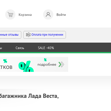
Корзина
Войти
Оплата при получении
нные отзывы
ты
Связь
SALE -40%
агажника Лада Веста,