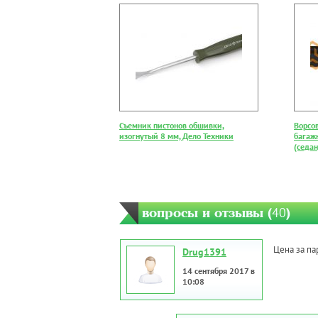
Съемник пистонов обшивки,
Ворсо
изогнутый 8 мм, Дело Техники
багажн
(седан
вопросы и отзывы (
40
)
Цена за па
Drug1391
14 сентября 2017 в
10:08