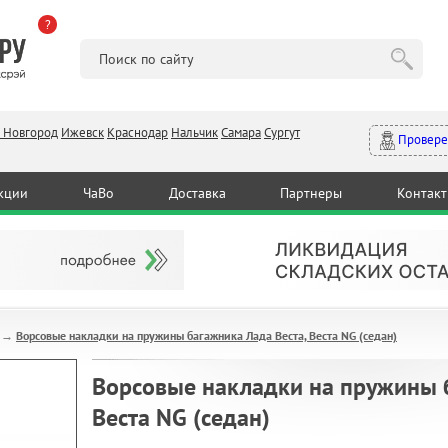
?
 Новгород
Ижевск
Краснодар
Нальчик
Самара
Сургут
Провере
кции
ЧаВо
Доставка
Партнеры
Контак
Ворсовые накладки на пружины багажника Лада Веста, Веста NG (седан)
→
Ворсовые накладки на пружины б
Веста NG (седан)