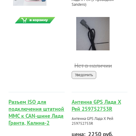
Sandero)
Нет в наличии
Уведомить
Разъем ISO для
Антенна GPS Лада Х
подключения штатной
Рей 259752753R
ММС к CAN-шине Лада
Антенна GPS Лада Х Рей
Гранта, Калина-2
259752753R
цена:
2250 руб.