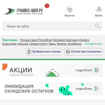
?
Корзина
Войти
Партнеры:
Москва
Санкт-Петербург
Великий Новгород
Ижевск
Краснодар
Нальчик
Самара
Сургут
Тверь
Тюмень
Челябинск
...Смотреть все
Оплата при получении
Проверенные отзывы