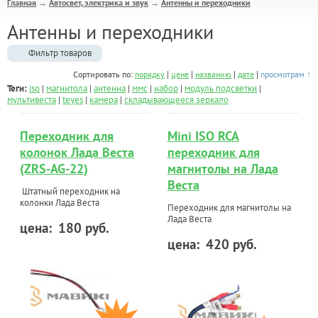
Главная
Автосвет, электрика и звук
Антенны и переходники
→
→
Антенны и переходники
Фильтр товаров
|
|
|
|
Сортировать по:
порядку
цене
названию
дате
просмотрам ↑
Теги:
iso
|
магнитола
|
антенна
|
ммс
|
набор
|
модуль подсветки
|
мультивеста
|
teyes
|
камера
|
складывающееся зеркало
Переходник для
Mini ISO RCA
колонок Лада Веста
переходник для
(ZRS-AG-22)
магнитолы на Лада
Веста
Штатный переходник на
колонки Лада Веста
Переходник для магнитолы на
Лада Веста
цена:
180 руб.
цена:
420 руб.