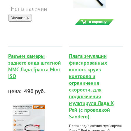
Нет в наличии
Уведомить
Разъем камеры
Плата эмуляции
заднего вида штатной
фиксированных
ММС Лада Гранта Mini
кнопок круиз
ISO
контроля и
ограничения
скорости, для
цена:
490 руб.
подключения
мультируля Лада Х
Рей (с проводкой
Sandero)
Плата подключения мультируля
Лада Х Рей (с проводкой