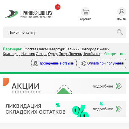
?
Корзина
Войти
Партнеры:
Москва
Санкт-Петербург
Великий Новгород
Ижевск
Краснодар
Нальчик
Самара
Сургут
Тверь
Тюмень
Челябинск
...Смотреть все
Оплата при получении
Проверенные отзывы