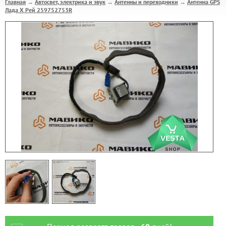
Главная
Автосвет, электрика и звук
Антенны и переходники
Антенна GPS
→
→
→
Лада Х Рей 259752753R