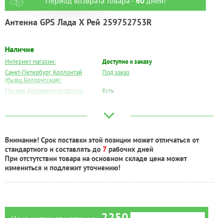
Период возврата товара -
60
дней!
Антенна GPS Лада Х Рей 259752753R
Наличие
Интернет магазин:
Доступно к заказу
Санкт-Петербург, Коллонтай
Под заказ
(бывш.Белорусская):
Москва, Коровинское Шоссе:
Есть
Москва, Южный Порт:
Под заказ
Великий Новгород:
Под заказ
Краснодар:
Под заказ
Нальчик:
Под заказ
Внимание! Срок поставки этой позиции может отличаться от
Самара:
Под заказ
стандартного и составлять до
7
рабочих дней
Тверь:
Под заказ
При отстутствии товара на основном складе цена может
Тюмень:
Под заказ
измениться и подлежит уточнению!
Челябинск:
Под заказ
2250