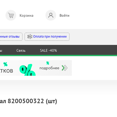
Корзина
Войти
Оплата при получении
нные отзывы
ты
Связь
SALE -40%
нал 8200500322 (шт)