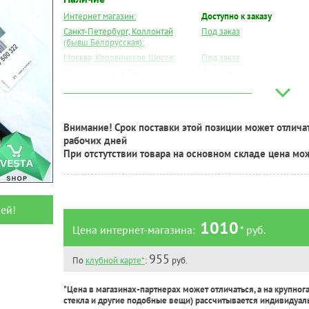
Интернет магазин:
Доступно к заказу
Санкт-Петербург, Коллонтай
Под заказ
(бывш.Белорусская):
Москва, Коровинское Шоссе:
Под заказ
Москва, Южный Порт:
Под заказ
Великий Новгород:
Под заказ
Краснодар:
Под заказ
Нальчик:
Под заказ
Внимание! Срок поставки этой позиции может отличат
Самара:
Под заказ
рабочих дней
Тверь:
Под заказ
При отстутствии товара на основном складе цена мо
Тюмень:
Под заказ
Челябинск:
Под заказ
ей!
1010
Цена интернет-магазина:
* руб.
955
По
клубной карте*
:
руб.
*Цена в магазинах-партнерах может отличаться, а на крупног
стекла и другие подобные вещи) рассчитывается индивидуал