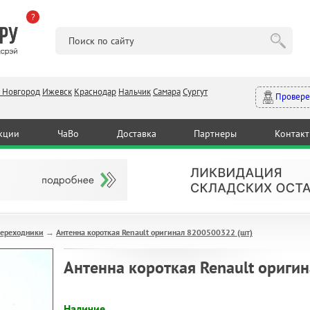
?
 Новгород
Ижевск
Краснодар
Нальчик
Самара
Сургут
Провере
кции
ЧаВо
Доставка
Партнеры
Контак
переходники
Антенна короткая Renault оригинал 8200500322 (шт)
→
Антенна короткая Renault ориги
Наличие