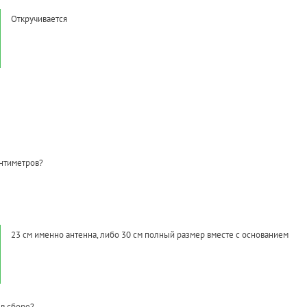
Откручивается
нтиметров?
23 см именно антенна, либо 30 см полный размер вместе с основанием
в сборе?