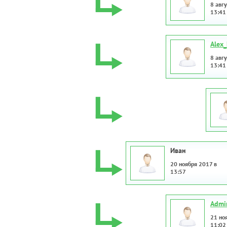
8 авгу
13:41
Alex_
8 авгу
13:41
Иван
20 ноября 2017 в
13:57
Admi
21 но
11:02