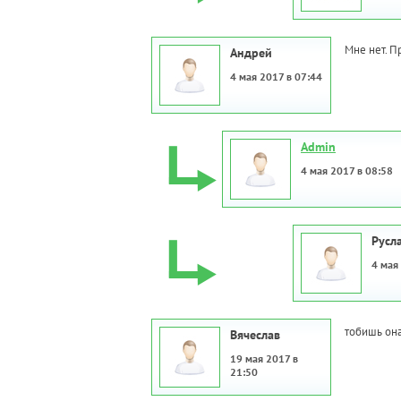
Мне нет. П
Андрей
4 мая 2017 в 07:44
Admin
4 мая 2017 в 08:58
Русл
4 мая
тобишь она
Вячеслав
19 мая 2017 в
21:50