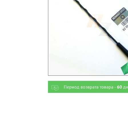
Период возврата товара -
60
дн