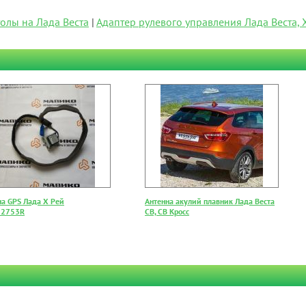
олы на Лада Веста
|
Адаптер рулевого управления Лада Веста, 
на GPS Лада Х Рей
Антенна акулий плавник Лада Веста
52753R
СВ, СВ Кросс