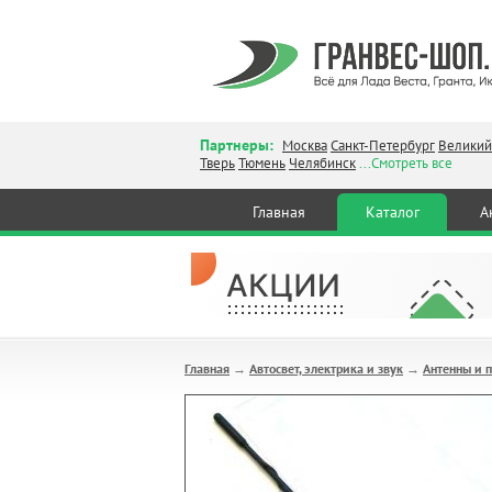
Партнеры:
Москва
Санкт-Петербург
Великий
Тверь
Тюмень
Челябинск
...Смотреть все
Главная
Каталог
А
Главная
Автосвет, электрика и звук
Антенны и 
→
→