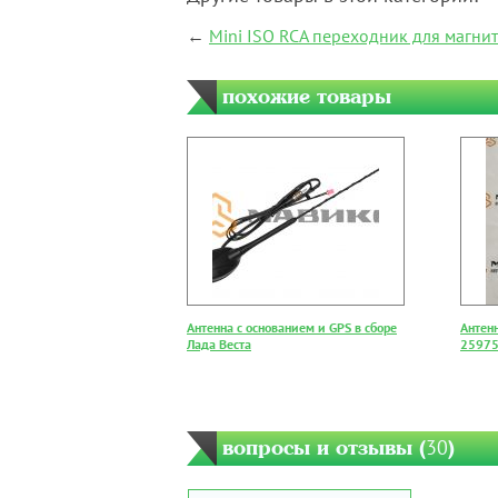
←
Mini ISO RCA переходник для магнит
похожие товары
Антенна с основанием и GPS в сборе
Антен
Лада Веста
2597
вопросы и отзывы (
30
)