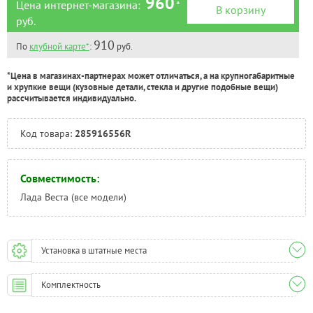
960
Цена интернет-магазина:
*
В корзину
руб.
910
По
клубной карте*
:
руб.
*Цена в магазинах-партнерах может отличаться, а на крупногабаритные
и хрупкие вещи (кузовные детали, стекла и другие подобные вещи)
рассчитывается индивидуально.
Код товара:
285916556R
Совместимость:
Лада Веста (все модели)
Установка в штатные места
Комплектность