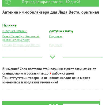
Период возврата товара -
60
дней!
Антенна иммобилайзера для Лада Веста, оригинал
Наличие
Интернет магазин:
Доступно к заказу
Санкт-Петербург, Коллонтай
Под заказ
(бывш.Белорусская):
Москва, Коровинское Шоссе:
Под заказ
Москва, Южный Порт:
Под заказ
Великий Новгород:
Под заказ
Краснодар:
Под заказ
Нальчик:
Под заказ
Внимание! Срок поставки этой позиции может отличаться от
Самара:
Под заказ
стандартного и составлять до
7
рабочих дней
Тверь:
Под заказ
При отстутствии товара на основном складе цена может
Тюмень:
Под заказ
измениться и подлежит уточнению!
Челябинск:
Под заказ