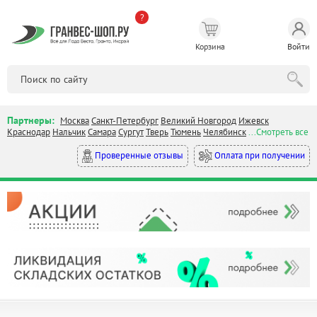
?
Корзина
Войти
Партнеры:
Москва
Санкт-Петербург
Великий Новгород
Ижевск
Краснодар
Нальчик
Самара
Сургут
Тверь
Тюмень
Челябинск
...Смотреть все
Оплата при получении
Проверенные отзывы