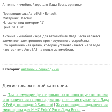
Антенна иммобилайзера для Лада Веста, оригинал
Производитель: АвтоВАЗ / Renault
Материал: Пластик
На схеме: под номером "1"
Цена: за 1 шт.
Антенна иммобилайзера для автомобиля Лада Веста является
элементом электронного противоугонного устройства.
Это оригинальная деталь, которая устанавливается на заводе-
изготовителе АвтоВАЗ на новые автомобили.
Категории:
Антенны и переходники
Другие товары в этой категории:
←
Плата эмуляции фиксированных кнопок круиз контроля
и ограничения скорости, для подключения мультируля Лада
Х Рей (с проводкой Sandero)
|
Жгут проводов подключения
микрофона для ММС EnjoY Pro в Лада Веста
→