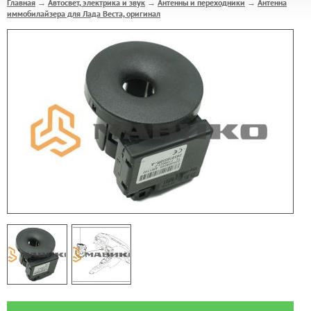
Главная
Автосвет, электрика и звук
Антенны и переходники
Антенна
→
→
→
иммобилайзера для Лада Веста, оригинал