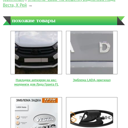
Веста, Х Рей
→
похожие товары
Накладки антихром на икс-
Эмблема LADA, оригинал
молдинги для Лада Гранта FL