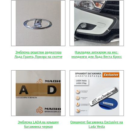
Эмблема решетки радиатора
Накладки антихром на икс-
Лада Гранта, Приора на скотче
молдинги для Лада Веста Кросс
Эмблема LADA на крышку
Орнамент багажника Exclusive на
багажника черная
Lada Vesta