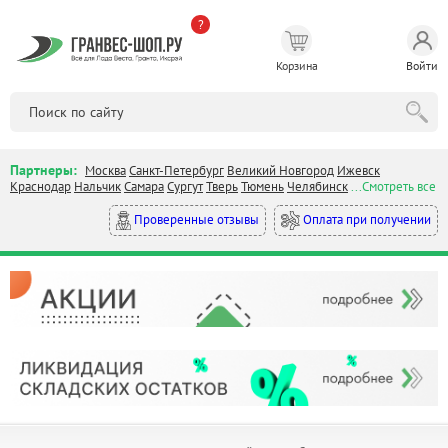
?
Корзина
Войти
Партнеры:
Москва
Санкт-Петербург
Великий Новгород
Ижевск
Краснодар
Нальчик
Самара
Сургут
Тверь
Тюмень
Челябинск
...Смотреть все
Оплата при получении
Проверенные отзывы