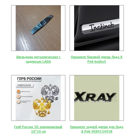
Шильдики металлические с
Орнамент боковой двери Лада Х
надписью LADA
Рей Instinct
Герб России 3D алюминиевый
Орнамент задней двери для Лада
10*10 см
Х Рей 908953495R