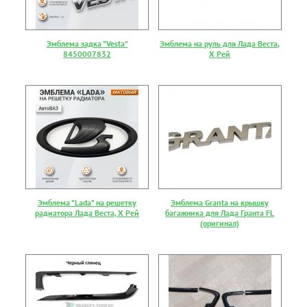
Эмблема задка "Vesta"
Эмблема на руль для Лада Веста,
8450007832
Х Рей
Эмблема "Lada" на решетку
Эмблема Granta на крышку
радиатора Лада Веста, Х Рей
багажника для Лада Гранта FL
(оригинал)