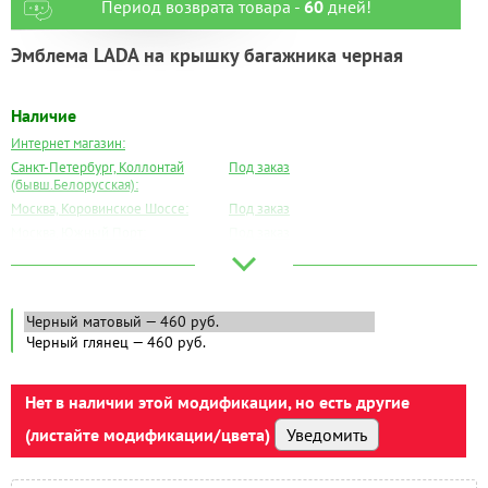
Период возврата товара -
60
дней!
Эмблема LADA на крышку багажника черная
Наличие
Интернет магазин:
Санкт-Петербург, Коллонтай
Под заказ
(бывш.Белорусская):
Москва, Коровинское Шоссе:
Под заказ
Москва, Южный Порт:
Под заказ
Великий Новгород:
Под заказ
Краснодар:
Под заказ
Нальчик:
Под заказ
Самара:
Под заказ
Тверь:
Под заказ
Тюмень:
Под заказ
Челябинск:
Нет в наличии этой модификации, но есть другие
Под заказ
(листайте модификации/цвета)
Уведомить