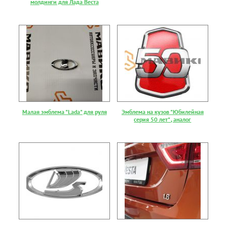
молдинги для Лада Веста
Малая эмблема "Lada" для руля
Эмблема на кузов "Юбилейная
серия 50 лет" , аналог