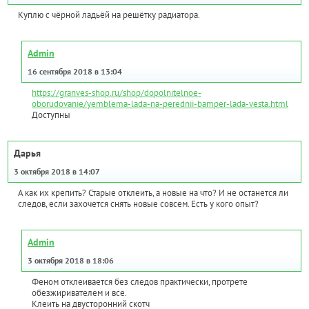
Куплю с чёрной ладьёй на решётку радиатора.
Admin
16 сентября 2018 в 13:04
https://granves-shop.ru/shop/dopolnitelnoe-
oborudovanie/yemblema-lada-na-perednii-bamper-lada-vesta.html
Доступны
Дарья
3 октября 2018 в 14:07
А как их крепить? Старые отклеить, а новые на что? И не останется ли
следов, если захочется снять новые совсем. Есть у кого опыт?
Admin
3 октября 2018 в 18:06
Феном отклеивается без следов практически, протрете
обезжиривателем и все.
Клеить на двусторонний скотч