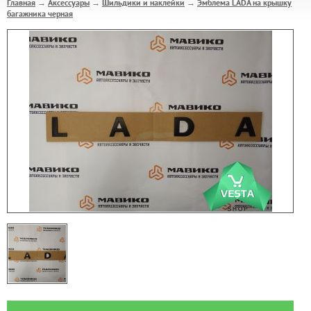
Главная
Аксессуары
Шильдики и наклейки
Эмблема LADA на крышку
→
→
→
багажника черная