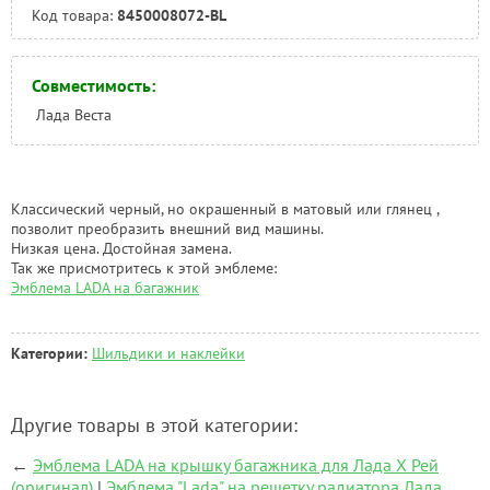
Код товара:
8450008072-BL
Совместимость:
Лада Веста
Классический черный, но окрашенный в матовый или глянец ,
позволит преобразить внешний вид машины.
Низкая цена. Достойная замена.
Так же присмотритесь к этой эмблеме:
Эмблема LADA на багажник
Категории:
Шильдики и наклейки
Другие товары в этой категории:
←
Эмблема LADA на крышку багажника для Лада Х Рей
(оригинал)
|
Эмблема "Lada" на решетку радиатора Лада