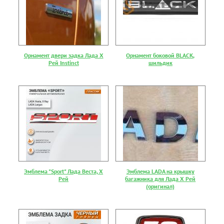
Орнамент двери задка Лада Х
Орнамент боковой BLACK,
Рей Instinct
шильдик
Эмблема "Sport" Лада Веста, Х
Эмблема LADA на крышку
Рей
багажника для Лада Х Рей
(оригинал)