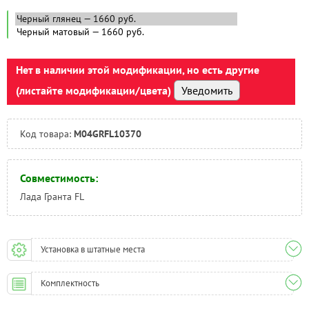
Нальчик:
Под заказ
Самара:
Под заказ
Тверь:
Под заказ
Тюмень:
Под заказ
Челябинск:
Нет в наличии этой модификации, но есть другие
Под заказ
(листайте модификации/цвета)
Уведомить
Код товара:
M04GRFL10370
Совместимость:
Лада Гранта FL
Установка в штатные места
Комплектность