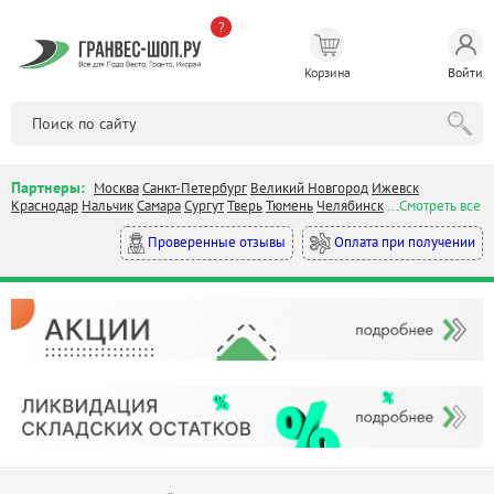
?
Корзина
Войти
Партнеры:
Москва
Санкт-Петербург
Великий Новгород
Ижевск
Краснодар
Нальчик
Самара
Сургут
Тверь
Тюмень
Челябинск
...Смотреть все
Оплата при получении
Проверенные отзывы