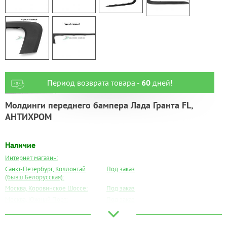
Период возврата товара -
60
дней!
Молдинги переднего бампера Лада Гранта FL,
АНТИХРОМ
Наличие
Интернет магазин:
Санкт-Петербург, Коллонтай
Под заказ
(бывш.Белорусская):
Москва, Коровинское Шоссе:
Под заказ
Москва, Южный Порт:
Под заказ
Великий Новгород:
Под заказ
Краснодар:
Под заказ