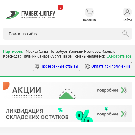
?
Корзина
Войти
Партнеры:
Москва
Санкт-Петербург
Великий Новгород
Ижевск
Краснодар
Нальчик
Самара
Сургут
Тверь
Тюмень
Челябинск
...Смотреть все
Оплата при получении
Проверенные отзывы