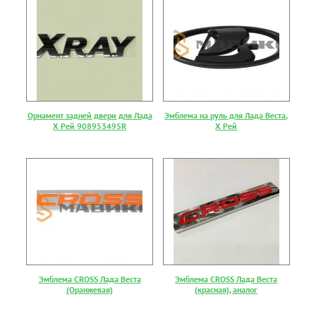
Орнамент задней двери для Лада
Эмблема на руль для Лада Веста,
Х Рей 908953495R
Х Рей
Эмблема CROSS Лада Веста
Эмблема CROSS Лада Веста
(Оранжевая)
(красная), аналог