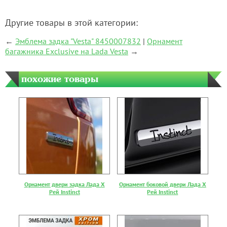
Другие товары в этой категории:
←
Эмблема задка "Vesta" 8450007832
|
Орнамент
багажника Exclusive на Lada Vesta
→
похожие товары
Орнамент двери задка Лада Х
Орнамент боковой двери Лада Х
Рей Instinct
Рей Instinct