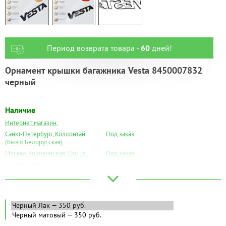
Период возврата товара -
60
дней!
Орнамент крышки багажника Vesta 8450007832
черный
Наличие
Интернет магазин:
Санкт-Петербург, Коллонтай
Под заказ
(бывш.Белорусская):
Москва, Коровинское Шоссе:
Под заказ
Москва, Южный Порт:
Под заказ
Великий Новгород:
Под заказ
Краснодар:
Есть
Нальчик:
Под заказ
Самара:
Под заказ
Тверь:
Под заказ