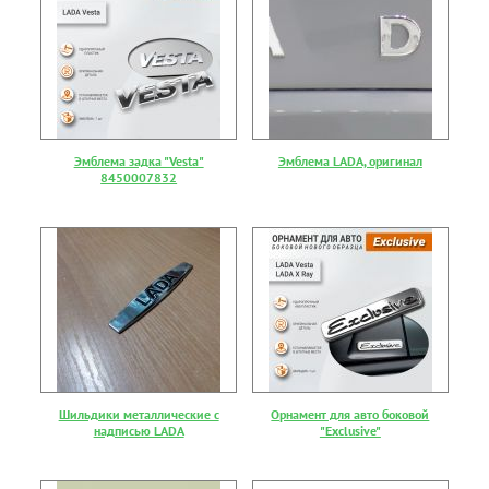
Эмблема задка "Vesta"
Эмблема LADA, оригинал
8450007832
Шильдики металлические с
Орнамент для авто боковой
надписью LADA
"Exclusive"