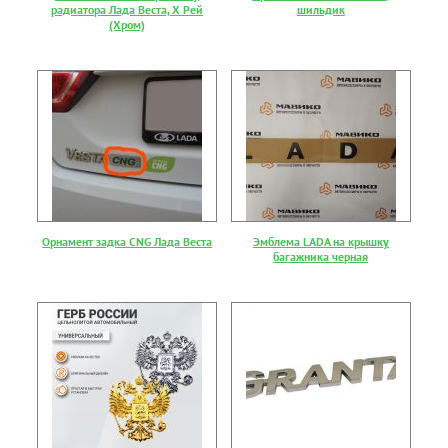
радиатора Лада Веста, Х Рей
шильдик
(Хром)
Орнамент задка CNG Лада Веста
Эмблема LADA на крышку
багажника черная