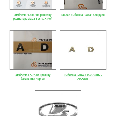
Эмблема "Lada" на решетку
Малая эмблема "Lada" для руля
радиатора Лада Веста, Х Рей
Эмблема LADA на крышку
Эмблема LADA 8450008072
багажника черная
АНАЛОГ