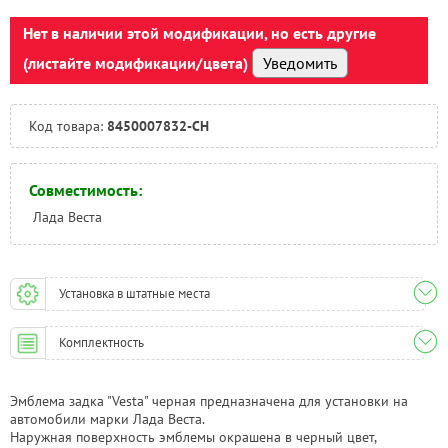
Тюмень:
Под заказ
Челябинск:
Нет в наличии этой модификации, но есть другие
Под заказ
(листайте модификации/цвета)
Уведомить
Код товара:
8450007832-СН
Совместимость:
Лада Веста
Установка в штатные места
Комплектность
Эмблема задка "Vesta" черная предназначена для установки на
автомобили марки Лада Веста.
Наружная поверхность эмблемы окрашена в черный цвет,