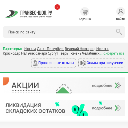
?
Корзина
Войти
Партнеры:
Москва
Санкт-Петербург
Великий Новгород
Ижевск
Краснодар
Нальчик
Самара
Сургут
Тверь
Тюмень
Челябинск
...Смотреть все
Оплата при получении
Проверенные отзывы