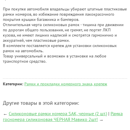
При покупке автомобиля владельцы убирают штатные пластиковые
рамки номеров, во избежание повреждения лакокрасочного
покрытия крышки багажника и бамперов.
Отличительная черта силиконовых рамок - тишина при движении
по дорогам общего пользования, не гремят, не портят ЛКП
кузова, не имеют лишних надписей и смотрятся гармонично и
аккуратней, чем пластиковые рамки.
В комплекте поставляется крепеж для установки силиконовых
рамок на автомобиль.
Товар универсальный и возможен в установке на любое
транспортное средство.
Категории:
Рамки и прокладки номерного знака, крепеж
Другие товары в этой категории:
←
Силиконовые рамки номера SAK, черные (2 шт.)
|
Рамка
госномера силиконовая ЧЕРНАЯ Мавико 2шт!
→