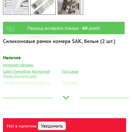
Период возврата товара -
60
дней!
Силиконовые рамки номера SAK, белые (2 шт.)
Наличие
Интернет магазин:
Санкт-Петербург, Коллонтай
Под заказ
(бывш.Белорусская):
Москва, Коровинское Шоссе:
Под заказ
Москва, Южный Порт:
Под заказ
Великий Новгород:
Под заказ
Краснодар:
Под заказ
Нальчик:
Под заказ
Самара:
Под заказ
Тверь:
Под заказ
Нет в наличии
Уведомить
Тюмень:
Под заказ