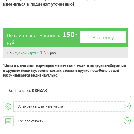
Тюмень:
Под заказ
измениться и подлежит уточнению!
Челябинск:
Под заказ
150
Цена интернет-магазина:
*
В корзину
руб.
135
По
клубной карте*
:
руб.
*Цена в магазинах-партнерах может отличаться, а на крупногабаритные
и хрупкие вещи (кузовные детали, стекла и другие подобные вещи)
рассчитывается индивидуально.
Код товара:
KRNZAR
Установка в штатные места
Комплектность