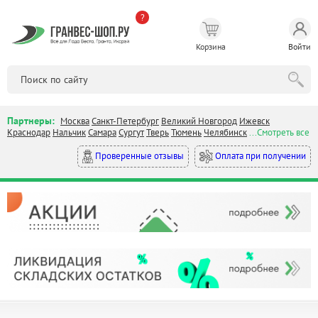
?
Корзина
Войти
Партнеры:
Москва
Санкт-Петербург
Великий Новгород
Ижевск
Краснодар
Нальчик
Самара
Сургут
Тверь
Тюмень
Челябинск
...Смотреть все
Оплата при получении
Проверенные отзывы