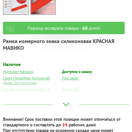
Период возврата товара -
60
дней!
Рамка номерного знака силиконовая КРАСНАЯ
МАВИКО
Наличие
Интернет магазин:
Доступно к заказу
Санкт-Петербург, Коллонтай
Под заказ
(бывш.Белорусская):
Москва, Коровинское Шоссе:
Под заказ
Москва, Южный Порт:
Под заказ
Великий Новгород:
Под заказ
Краснодар:
Есть
Нальчик:
Под заказ
Внимание! Срок поставки этой позиции может отличаться от
Самара:
Есть
стандартного и составлять до
14
рабочих дней
Тверь:
Под заказ
При отстутствии товара на основном складе цена может