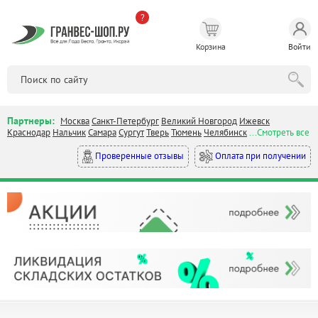
?
Корзина
Войти
Партнеры:
Москва
Санкт-Петербург
Великий Новгород
Ижевск
Краснодар
Нальчик
Самара
Сургут
Тверь
Тюмень
Челябинск
...Смотреть все
Оплата при получении
Проверенные отзывы