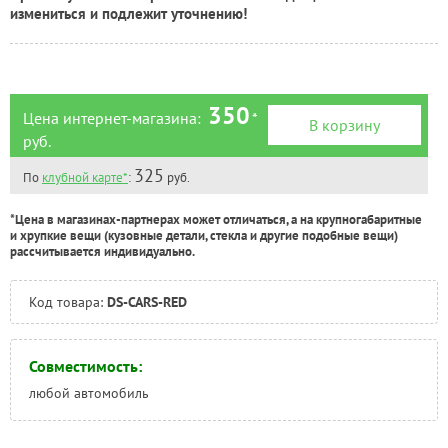
Тюмень:
Есть
измениться и подлежит уточнению!
Челябинск:
Под заказ
350
Цена интернет-магазина:
*
В корзину
руб.
325
По
клубной карте*
:
руб.
*Цена в магазинах-партнерах может отличаться, а на крупногабаритные
и хрупкие вещи (кузовные детали, стекла и другие подобные вещи)
рассчитывается индивидуально.
Код товара:
DS-CARS-RED
Совместимость:
любой автомобиль