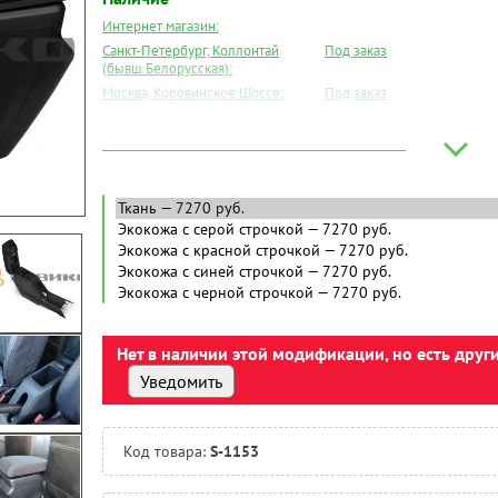
Интернет магазин:
Санкт-Петербург, Коллонтай
Под заказ
(бывш.Белорусская):
Москва, Коровинское Шоссе:
Под заказ
Москва, Южный Порт:
Под заказ
Великий Новгород:
Под заказ
Краснодар:
Под заказ
Нальчик:
Под заказ
Самара:
Под заказ
Тверь:
Под заказ
Тюмень:
Под заказ
Челябинск:
Под заказ
Нет в наличии этой модификации, но есть друг
Уведомить
Код товара:
S-1153