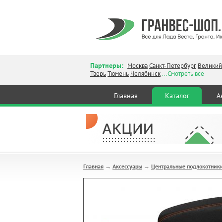
Партнеры:
Москва
Санкт-Петербург
Великий
Тверь
Тюмень
Челябинск
...Смотреть все
Главная
Каталог
А
Главная
Аксессуары
Центральные подлокотник
→
→