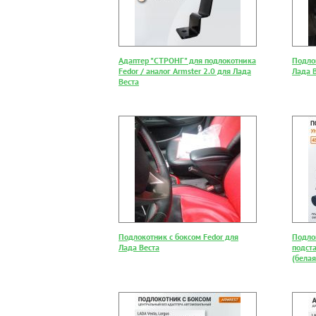
Адаптер "СТРОНГ" для подлокотника
Подлок
Fedor / аналог Armster 2.0 для Лада
Лада 
Веста
Подлокотник с боксом Fedor для
Подло
Лада Веста
подст
(белая