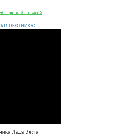
ей с цветной строчкой
одлокотника:
ника Лада Веста