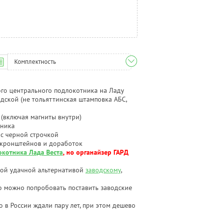
Комплектность
го центрального подлокотника на Ладу
одской (не тольяттинская штамповка АБС,
(включая магниты внутри)
тника
 с черной строчкой
х кронштейнов и доработок
окотника Лада Веста
, но органайзер ГАРД
мой удачной альтернативой
заводскому
,
но можно попробовать поставить заводские
го в России ждали пару лет, при этом дешево