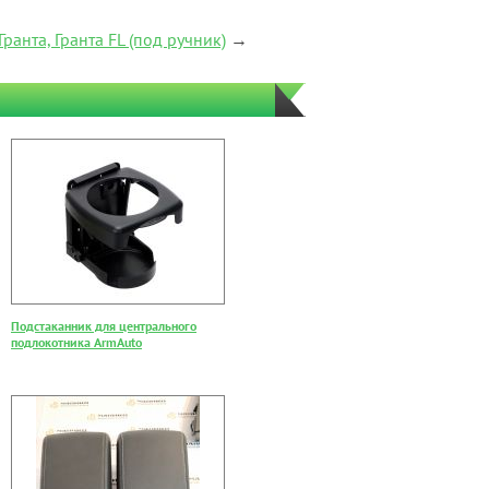
анта, Гранта FL (под ручник)
→
Подстаканник для центрального
подлокотника ArmAuto