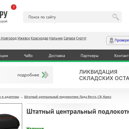
?
 Новгород
Ижевск
Краснодар
Нальчик
Самара
Сургут
Провере
кции
ЧаВо
Доставка
Партнеры
Контак
и и адаптеры
Штатный центральный подлокотник Лада Веста, СВ, Кросс
→
Штатный центральный подлокотни
Наличие