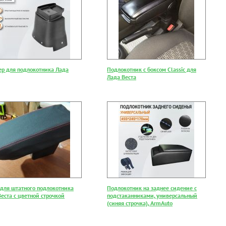
ер для подлокотника Лада
Подлокотник с боксом Classic для
Лада Веста
 для штатного подлокотника
Подлокотник на заднее сидение с
еста с цветной строчкой
подстаканниками, универсальный
(синяя строчка), ArmAuto