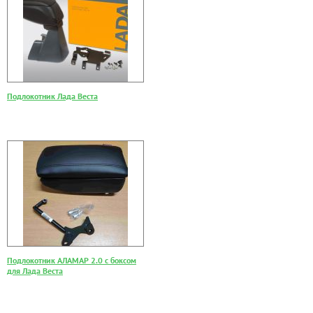
Подлокотник Лада Веста
Подлокотник АЛАМАР 2.0 с боксом
для Лада Веста