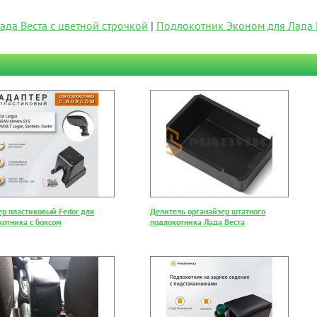
ада Веста с цветной строчкой
|
Подлокотник Эконом для Лада Гр
ер пластиковый Fedor для
Делитель органайзер штатного
котника с боксом
подлокотника Лада Веста