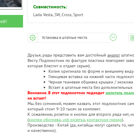
Совместимость:
Lada Vesta, SW, Cross, Sport
ей!
Установка в штатные места
Друзья, рады представить вам достойный
аналог
штатно
Весту. Подлокотник по фактуре пластика повторяет зав
которая блестит и отдает серым).
Копия оригинала по форме и внешнему виду 
Глянцевая вставка на нижней части подлоко
Черная тканевая обшивка крышки / экокожа
Встает в штатные места без дополнительны
Внимание. В этот подлокотник подходит
делитель подл
не встает!
Мы, без сомнений, можем назвать этот подлокотник са
который стоит 9-10 тысяч за комплект.
К сожалению, розеток и кнопок для второго ряда нет, 
(
кнопки обогрева
,
usb розетка
,
контактное гнездо
).
Производство - Китай (да, китайцы могут сделать то, че
и качественно).