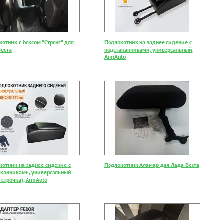
отник с боксом "Стронг" для
Подлокотник на заднее сидение с
Веста
подстаканниками, универсальный,
ArmAuto
котник на заднее сидение с
Подлокотник Аламар для Лада Веста
аканниками, универсальный
 строчка), ArmAuto