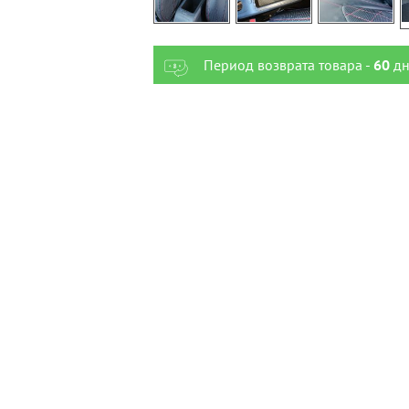
Период возврата товара -
60
дн