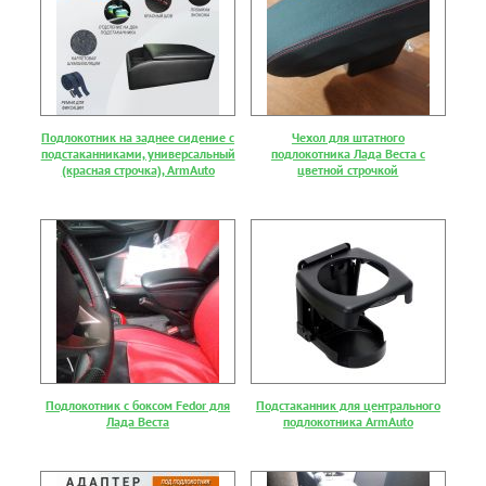
Подлокотник на заднее сидение с
Чехол для штатного
подстаканниками, универсальный
подлокотника Лада Веста с
(красная строчка), ArmAuto
цветной строчкой
Подлокотник с боксом Fedor для
Подстаканник для центрального
Лада Веста
подлокотника ArmAuto