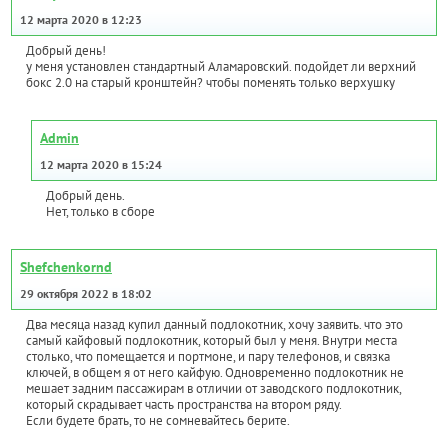
12 марта 2020 в 12:23
Добрый день!
у меня установлен стандартный Аламаровский. подойдет ли верхний
бокс 2.0 на старый кронштейн? чтобы поменять только верхушку
Admin
12 марта 2020 в 15:24
Добрый день.
Нет, только в сборе
Shefchenkornd
29 октября 2022 в 18:02
Два месяца назад купил данный подлокотник, хочу заявить. что это
самый кайфовый подлокотник, который был у меня. Внутри места
столько, что помещается и портмоне, и пару телефонов, и связка
ключей, в общем я от него кайфую. Одновременно подлокотник не
мешает задним пассажирам в отличии от заводского подлокотник,
который скрадывает часть пространства на втором ряду.
Если будете брать, то не сомневайтесь берите.