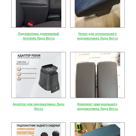
Подлокотник деревянный
Чехол для центрального
ArmAuto Лада Веста
подлокотника Лада Веста
Адаптер для подлокотника Лада
Комплект оригинального
Веста
подлокотника Лада Веста