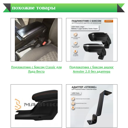
похожие товары
Подлокотник с боксом Classic для
Подлокотник с боксом аналог
Лада Веста
Armster 2.0 без адаптера