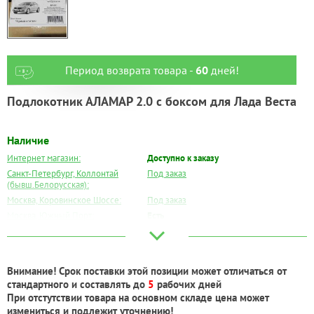
Период возврата товара -
60
дней!
Подлокотник АЛАМАР 2.0 с боксом для Лада Веста
Наличие
Интернет магазин:
Доступно к заказу
Санкт-Петербург, Коллонтай
Под заказ
(бывш.Белорусская):
Москва, Коровинское Шоссе:
Под заказ
Москва, Южный Порт:
Есть
Великий Новгород:
Под заказ
Краснодар:
Есть
Нальчик:
Под заказ
Внимание! Срок поставки этой позиции может отличаться от
Самара:
Под заказ
стандартного и составлять до
5
рабочих дней
Тверь:
Под заказ
При отстутствии товара на основном складе цена может
Тюмень:
Под заказ
измениться и подлежит уточнению!