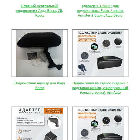
Штатный центральный
Адаптер "СТРОНГ" для
подлокотник Лада Веста, СВ,
подлокотника Fedor / аналог
Кросс
Armster 2.0 для Лада Веста
Подлокотник Аламар для Лада
Подлокотник на заднее сидение с
Веста
подстаканниками, универсальный
(белая строчка), ArmAuto