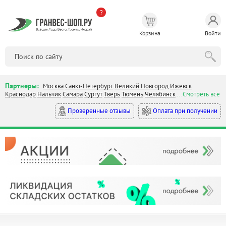
?
Корзина
Войти
Партнеры:
Москва
Санкт-Петербург
Великий Новгород
Ижевск
Краснодар
Нальчик
Самара
Сургут
Тверь
Тюмень
Челябинск
...Смотреть все
Оплата при получении
Проверенные отзывы