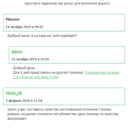
простая и надежная, как рельс для железной дороги.
Максим
16 октября 2019 в 09:25
Добрый день! А на лада икс рей подойдёт?
Admin
16 октября 2019 в 10:36
Добрый день.
Для Х рей представлен на другой странице:
Подлокотник Аламар
2.0 с боксом для Лада Х Рей
Modo_08
3 февраля 2020 в 21:38
купил у вас, поставили, качество изготовления отличное строчки
ровные, на рынке смотрели там убожество одно, Аламар по качеству
выигрывает