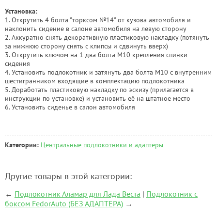
Установка:
1. Открутить 4 болта "торксом №14" от кузова автомобиля и
наклонить сидение в салоне автомобиля на левую сторону
2. Аккуратно снять декоративную пластиковую накладку (потянуть
за нижнюю сторону снять с клипсы и сдвинуть вверх)
3. Открутить ключом на 1 два болта М10 крепления спинки
сидения
4. Установить подлокотник и затянуть два болта М10 с внутренним
шестигранником входящие в комплектацию подлокотника
5. Доработать пластиковую накладку по эскизу (прилагается в
инструкции по установке) и установить её на штатное место
6. Установить сиденье в салон автомобиля
Категории:
Центральные подлокотники и адаптеры
Другие товары в этой категории:
←
Подлокотник Аламар для Лада Веста
|
Подлокотник с
боксом FedorAuto (БЕЗ АДАПТЕРА)
→