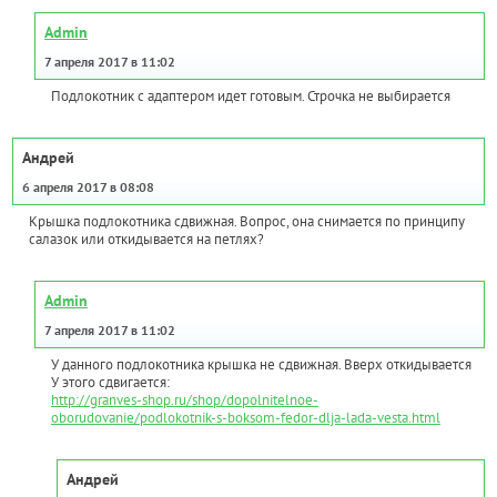
Admin
7 апреля 2017 в 11:02
Подлокотник с адаптером идет готовым. Строчка не выбирается
Андрей
6 апреля 2017 в 08:08
Крышка подлокотника сдвижная. Вопрос, она снимается по принципу
салазок или откидывается на петлях?
Admin
7 апреля 2017 в 11:02
У данного подлокотника крышка не сдвижная. Вверх откидывается
У этого сдвигается:
http://granves-shop.ru/shop/dopolnitelnoe-
oborudovanie/podlokotnik-s-boksom-fedor-dlja-lada-vesta.html
Андрей