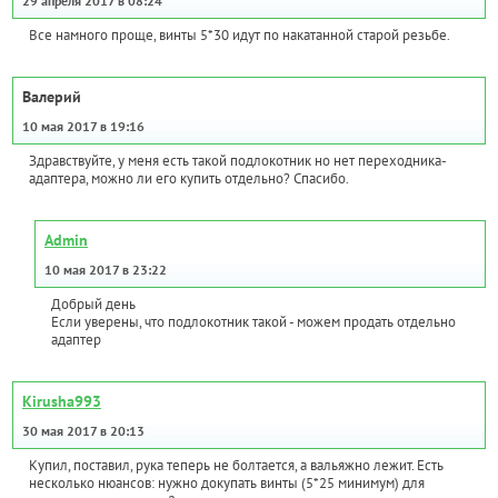
29 апреля 2017 в 08:24
Все намного проще, винты 5*30 идут по накатанной старой резьбе.
Валерий
10 мая 2017 в 19:16
Здравствуйте, у меня есть такой подлокотник но нет переходника-
адаптера, можно ли его купить отдельно? Спасибо.
Admin
10 мая 2017 в 23:22
Добрый день
Если уверены, что подлокотник такой - можем продать отдельно
адаптер
Kirusha993
30 мая 2017 в 20:13
Купил, поставил, рука теперь не болтается, а вальяжно лежит. Есть
несколько нюансов: нужно докупать винты (5*25 минимум) для