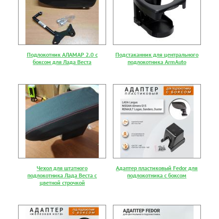
Подлокотник АЛАМАР 2.0 с
Подстаканник для центрального
боксом для Лада Веста
подлокотника ArmAuto
Чехол для штатного
Адаптер пластиковый Fedor для
подлокотника Лада Веста с
подлокотника с боксом
цветной строчкой