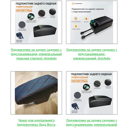
Подлокотник на заднее сидение с
Подлокотник на заднее сидение с
подстаканниками, универсальный
подстаканниками,
(красная строчка), ArmAuto
универсальный, ArmAuto
Чехол для центрального
Подлокотник на заднее сидение с
подлокотника Лада Веста
подстаканниками, универсальный