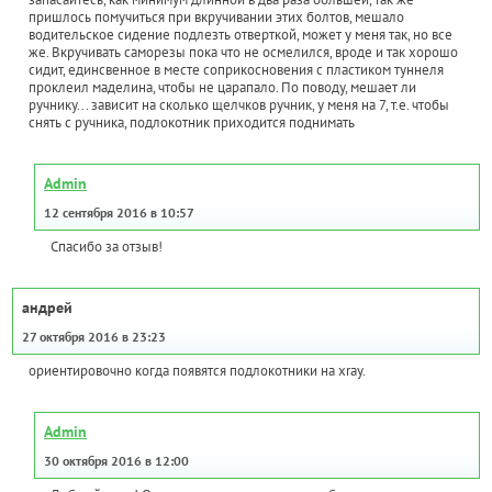
пришлось помучиться при вкручивании этих болтов, мешало
водительское сидение подлезть отверткой, может у меня так, но все
же. Вкручивать саморезы пока что не осмелился, вроде и так хорошо
сидит, единсвенное в месте соприкосновения с пластиком туннеля
проклеил маделина, чтобы не царапало. По поводу, мешает ли
ручнику... зависит на сколько щелчков ручник, у меня на 7, т.е. чтобы
снять с ручника, подлокотник приходится поднимать
Admin
12 сентября 2016 в 10:57
Спасибо за отзыв!
андрей
27 октября 2016 в 23:23
ориентировочно когда появятся подлокотники на xray.
Admin
30 октября 2016 в 12:00