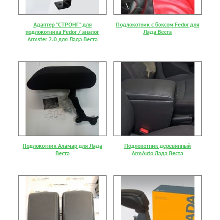
Адаптер "СТРОНГ" для
Подлокотник с боксом Fedor для
подлокотника Fedor / аналог
Лада Веста
Armster 2.0 для Лада Веста
Подлокотник Аламар для Лада
Подлокотник деревянный
Веста
ArmAuto Лада Веста