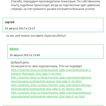
Спасибо, передадим производителю пожелание. По собственному
опыту, подобное происходит, когда на подлокотник идет давление
спереди, за счет длинного рычага получается большое усилие.
сергей
24 августа 2017 в 12:27
на икс рей можно поставить (приспособить)?
Admin
26 августа 2017 в 13:49
Добрый день
На иксрей есть свои подлокотники. Этот не подойдет
http://granves-shop.ru/shop/tyuning-lada-xray/podlokotnik-s-
boksom-fedorauto-dlja-lada-h-rei.html
http://granves-shop.ru/shop/tyuning-lada-xray/dopolnitelnoe-
oborudovanie/podlokotnik-alamar-dlja-lada-h-rei.html
http://granves-shop.ru/shop/tyuning-lada-xray/dopolnitelnoe-
oborudovanie/podlokotnik-dlja-lada-h-rei-derevo.html
http://granves-shop.ru/shop/tyuning-lada-xray/dopolnitelnoe-
oborudovanie/podlokotnik-yekonom-dlja-lada-h-rei.html