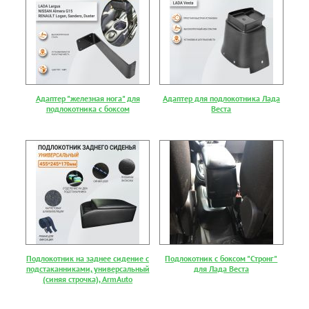
Адаптер "железная нога" для
Адаптер для подлокотника Лада
подлокотника с боксом
Веста
Подлокотник на заднее сидение с
Подлокотник с боксом "Стронг"
подстаканниками, универсальный
для Лада Веста
(синяя строчка), ArmAuto