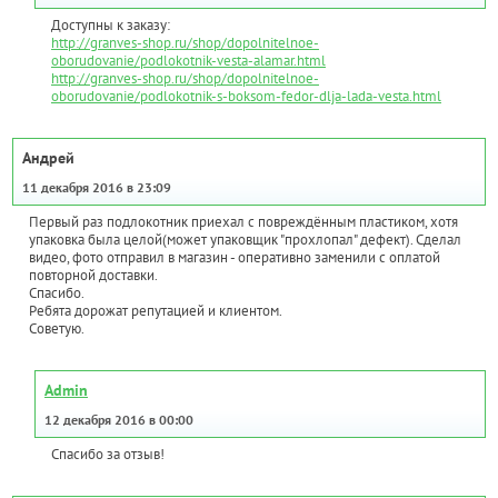
Доступны к заказу:
http://granves-shop.ru/shop/dopolnitelnoe-
oborudovanie/podlokotnik-vesta-alamar.html
http://granves-shop.ru/shop/dopolnitelnoe-
oborudovanie/podlokotnik-s-boksom-fedor-dlja-lada-vesta.html
Андрей
11 декабря 2016 в 23:09
Первый раз подлокотник приехал с повреждённым пластиком, хотя
упаковка была целой(может упаковщик "прохлопал" дефект). Сделал
видео, фото отправил в магазин - оперативно заменили с оплатой
повторной доставки.
Спасибо.
Ребята дорожат репутацией и клиентом.
Советую.
Admin
12 декабря 2016 в 00:00
Спасибо за отзыв!