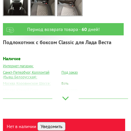
Период возврата товара -
60
дней!
Подлокотник с боксом Classic для Лада Веста
Наличие
Интернет магазин:
Санкт-Петербург, Коллонтай
Под заказ
(бывш.Белорусская):
Москва, Коровинское Шоссе:
Есть
Москва, Южный Порт:
Под заказ
Великий Новгород:
Под заказ
Краснодар:
Под заказ
Нальчик:
Под заказ
Самара:
Под заказ
Тверь:
Под заказ
Нет в наличии
Уведомить
Тюмень:
Под заказ