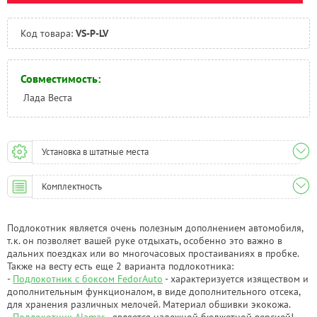
Челябинск:
Под заказ
Код товара:
VS-P-LV
Совместимость:
Лада Веста
Установка в штатные места
Комплектность
Подлокотник является очень полезным дополнением автомобиля,
т.к. он позволяет вашей руке отдыхать, особенно это важно в
дальних поездках или во многочасовых простаиваниях в пробке.
Также на весту есть еще 2 варианта подлокотника:
-
Подлокотник с боксом FedorAuto
- характеризуется изяществом и
дополнительным функционалом, в виде дополнительного отсека,
для хранения различных мелочей. Материал обшивки экокожа.
-
Подлокотник Alamar
- является надежной бюджетной версией!