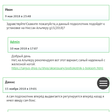
Иван
9 мая 2018 в 23:48
Здравствуйте!Скажите пожалуйста,а данный подколотник подойдёт к
установке на Ниссан Альмеру g15(2018)?
Admin
10 мая 2018 в 17:07
Добрый день
Нет, на Альмеру рекомендуем вот этот вариант, самый надежный с
железной ногой:
https://largus-shop.ru/shop/aksessuary/podlokotnik-s-boksom.html
Денис
15 ноября 2018 в 19:01
А сам подлокотник вперёд выдвигается регулируется вперёд назад я
имел ввиду сам бокс.