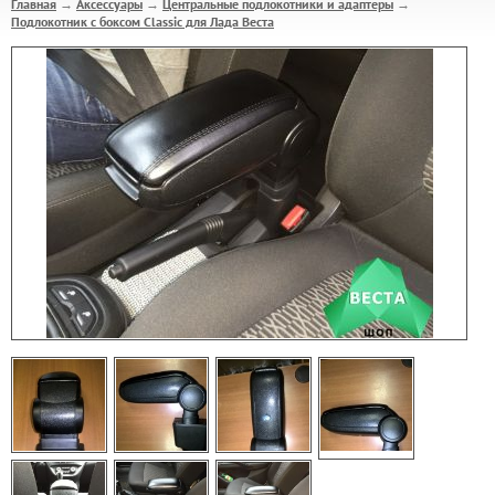
Главная
Аксессуары
Центральные подлокотники и адаптеры
→
→
→
Подлокотник с боксом Classic для Лада Веста