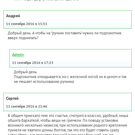
Андрей
11 сентября 2016 в 15:51
Добрый день. А чтобы на "ручник поставить" нужно ли подлокотник
вверх поднимать?
Admin
11 сентября 2016 в 17:23
Добрый день
Подлокотник откидывается, но с железной ногой он в целом и так
не мешает использованию ручника
Сергей
11 сентября 2016 в 21:46
В общем приехало мне это счастье, смотрится классно, удобный, ниша
обшита бархаткой, чтобы вещи не гремели. По поводу установки
возникло несколько нюансов, при использовании родного крепления
туннеля не хватило длины болтов, так что кто будет ставить сразу
запасайтесь, как минимум длинной в два раза большей, так же