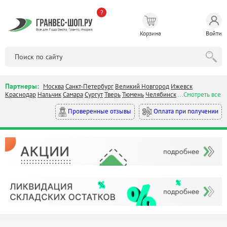
?
Корзина
Войти
Партнеры:
Москва
Санкт-Петербург
Великий Новгород
Ижевск
Краснодар
Нальчик
Самара
Сургут
Тверь
Тюмень
Челябинск
...Смотреть все
Оплата при получении
Проверенные отзывы