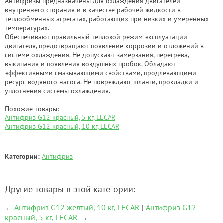
Антифризы предназначены для охлаждения двигателей
внутреннего сгорания и в качестве рабочей жидкости в
теплообменных агрегатах, работающих при низких и умеренных
температурах.
Обеспечивают правильный тепловой режим эксплуатации
двигателя, предотвращают появление коррозии и отложений в
системе охлаждения. Не допускают замерзания, перегрева,
выкипания и появления воздушных пробок. Обладают
эффективными смазывающими свойствами, продлевающими
ресурс водяного насоса. Не повреждают шланги, прокладки и
уплотнения системы охлаждения.
Похожие товары:
Антифриз G12 красный, 5 кг, LECAR
Антифриз G12 красный, 10 кг, LECAR
Категории:
Антифриз
Другие товары в этой категории:
←
Антифриз G12 желтый, 10 кг, LECAR
|
Антифриз G12
красный, 5 кг, LECAR
→