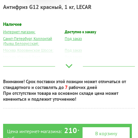
Антифриз G12 красный, 1 кг, LECAR
Наличие
Интернет магазин:
Доступно к заказу
Санкт-Петербург, Коллонтай
Под заказ
(бывш.Белорусская):
Москва, Коровинское Шоссе:
Под заказ
Москва, Южный Порт:
Под заказ
Великий Новгород:
Под заказ
Краснодар:
Под заказ
Нальчик:
Есть
Внимание! Срок поставки этой позиции может отличаться от
Самара:
Под заказ
стандартного и составлять до
7
рабочих дней
Тверь:
Под заказ
При отстутствии товара на основном складе цена может
Тюмень:
Под заказ
измениться и подлежит уточнению!
Челябинск:
Под заказ
210
Цена интернет-магазина:
*
В корзину