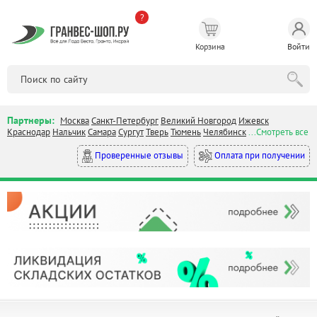
?
Корзина
Войти
Партнеры:
Москва
Санкт-Петербург
Великий Новгород
Ижевск
Краснодар
Нальчик
Самара
Сургут
Тверь
Тюмень
Челябинск
...Смотреть все
Оплата при получении
Проверенные отзывы