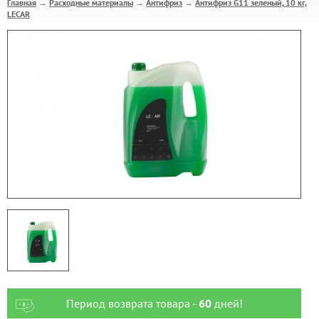
Главная
Расходные материалы
Антифриз
Антифриз G11 зеленый, 10 кг,
→
→
→
LECAR
Период возврата товара -
60
дней!