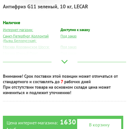
Антифриз G11 зеленый, 10 кг, LECAR
Наличие
Интернет магазин:
Доступно к заказу
Санкт-Петербург, Коллонтай
Под заказ
(бывш.Белорусская):
Москва, Коровинское Шоссе:
Под заказ
Москва, Южный Порт:
Под заказ
Великий Новгород:
Под заказ
Краснодар:
Под заказ
Нальчик:
Под заказ
Внимание! Срок поставки этой позиции может отличаться от
Самара:
Под заказ
стандартного и составлять до
7
рабочих дней
Тверь:
Под заказ
При отстутствии товара на основном складе цена может
Тюмень:
Под заказ
измениться и подлежит уточнению!
Челябинск:
Под заказ
1630
Цена интернет-магазина:
В корзину