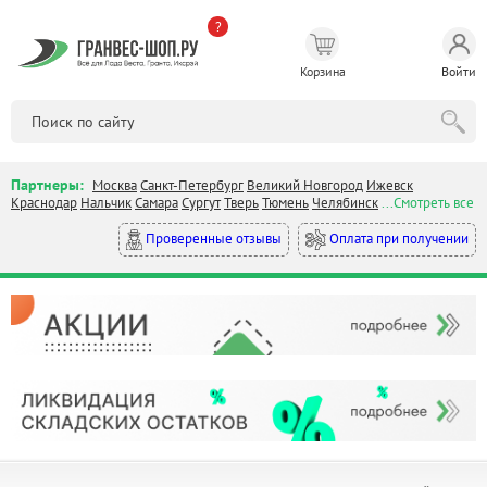
?
Корзина
Войти
Партнеры:
Москва
Санкт-Петербург
Великий Новгород
Ижевск
Краснодар
Нальчик
Самара
Сургут
Тверь
Тюмень
Челябинск
...Смотреть все
Оплата при получении
Проверенные отзывы