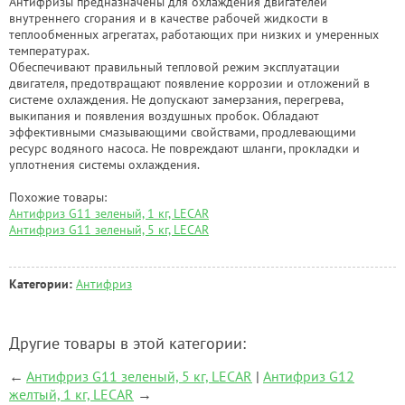
Антифризы предназначены для охлаждения двигателей
внутреннего сгорания и в качестве рабочей жидкости в
теплообменных агрегатах, работающих при низких и умеренных
температурах.
Обеспечивают правильный тепловой режим эксплуатации
двигателя, предотвращают появление коррозии и отложений в
системе охлаждения. Не допускают замерзания, перегрева,
выкипания и появления воздушных пробок. Обладают
эффективными смазывающими свойствами, продлевающими
ресурс водяного насоса. Не повреждают шланги, прокладки и
уплотнения системы охлаждения.
Похожие товары:
Антифриз G11 зеленый, 1 кг, LECAR
Антифриз G11 зеленый, 5 кг, LECAR
Категории:
Антифриз
Другие товары в этой категории:
←
Антифриз G11 зеленый, 5 кг, LECAR
|
Антифриз G12
желтый, 1 кг, LECAR
→