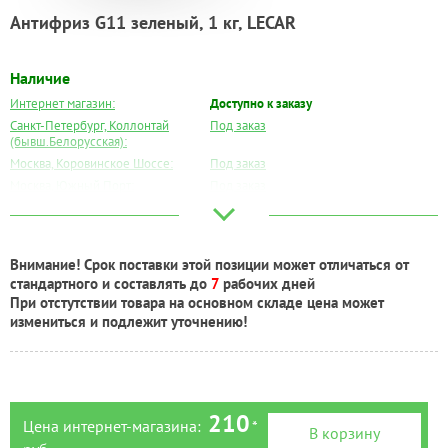
Антифриз G11 зеленый, 1 кг, LECAR
Наличие
Интернет магазин:
Доступно к заказу
Санкт-Петербург, Коллонтай
Под заказ
(бывш.Белорусская):
Москва, Коровинское Шоссе:
Под заказ
Москва, Южный Порт:
Под заказ
Великий Новгород:
Под заказ
Краснодар:
Под заказ
Нальчик:
Под заказ
Внимание! Срок поставки этой позиции может отличаться от
Самара:
Под заказ
стандартного и составлять до
7
рабочих дней
Тверь:
Под заказ
При отстутствии товара на основном складе цена может
Тюмень:
Под заказ
измениться и подлежит уточнению!
Челябинск:
Под заказ
210
Цена интернет-магазина:
*
В корзину