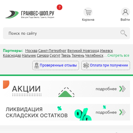
?
Корзина
Войти
Партнеры:
Москва
Санкт-Петербург
Великий Новгород
Ижевск
Краснодар
Нальчик
Самара
Сургут
Тверь
Тюмень
Челябинск
...Смотреть все
Оплата при получении
Проверенные отзывы