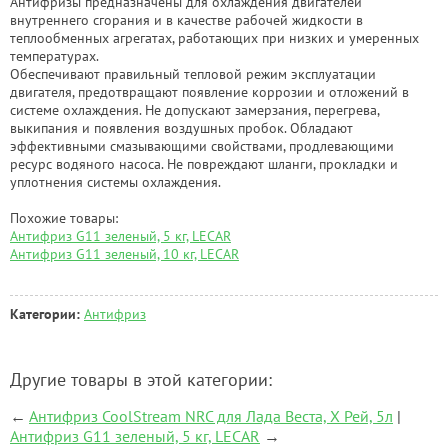
Антифризы предназначены для охлаждения двигателей
внутреннего сгорания и в качестве рабочей жидкости в
теплообменных агрегатах, работающих при низких и умеренных
температурах.
Обеспечивают правильный тепловой режим эксплуатации
двигателя, предотвращают появление коррозии и отложений в
системе охлаждения. Не допускают замерзания, перегрева,
выкипания и появления воздушных пробок. Обладают
эффективными смазывающими свойствами, продлевающими
ресурс водяного насоса. Не повреждают шланги, прокладки и
уплотнения системы охлаждения.
Похожие товары:
Антифриз G11 зеленый, 5 кг, LECAR
Антифриз G11 зеленый, 10 кг, LECAR
Категории:
Антифриз
Другие товары в этой категории:
←
Антифриз CoolStream NRC для Лада Веста, Х Рей, 5л
|
Антифриз G11 зеленый, 5 кг, LECAR
→