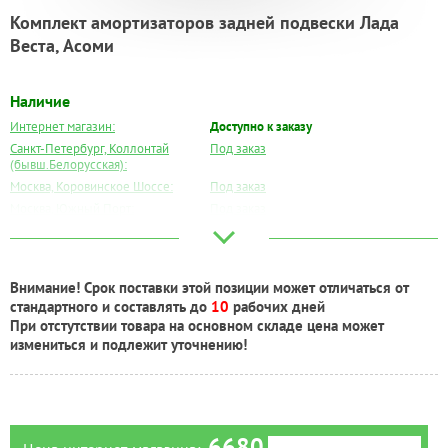
Комплект амортизаторов задней подвески Лада
Веста, Асоми
Наличие
Интернет магазин:
Доступно к заказу
Санкт-Петербург, Коллонтай
Под заказ
(бывш.Белорусская):
Москва, Коровинское Шоссе:
Под заказ
Москва, Южный Порт:
Под заказ
Великий Новгород:
Под заказ
Краснодар:
Под заказ
Нальчик:
Под заказ
Внимание! Срок поставки этой позиции может отличаться от
Самара:
Под заказ
стандартного и составлять до
10
рабочих дней
Тверь:
Под заказ
При отстутствии товара на основном складе цена может
Тюмень:
Под заказ
измениться и подлежит уточнению!
Челябинск:
Под заказ
6680