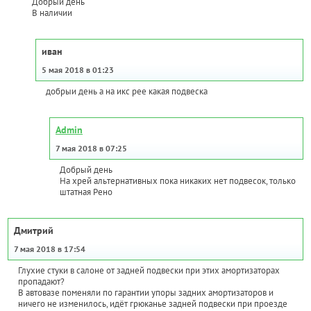
Добрый день
В наличии
иван
5 мая 2018 в 01:23
добрыи день а на икс рее какая подвеска
Admin
7 мая 2018 в 07:25
Добрый день
На хрей альтернативных пока никаких нет подвесок, только
штатная Рено
Дмитрий
7 мая 2018 в 17:54
Глухие стуки в салоне от задней подвески при этих амортизаторах
пропадают?
В автовазе поменяли по гарантии упоры задних амортизаторов и
ничего не изменилось, идёт грюканье задней подвески при проезде