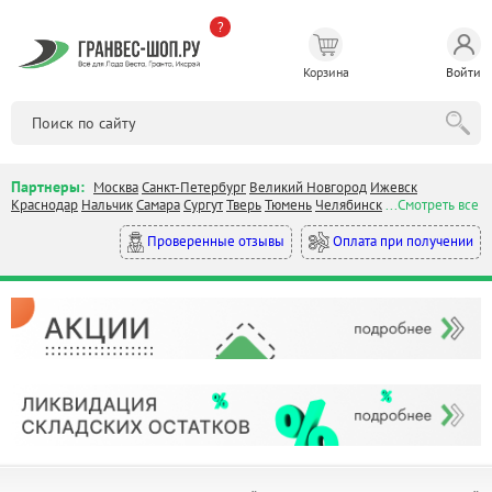
?
Корзина
Войти
Партнеры:
Москва
Санкт-Петербург
Великий Новгород
Ижевск
Краснодар
Нальчик
Самара
Сургут
Тверь
Тюмень
Челябинск
...Смотреть все
Оплата при получении
Проверенные отзывы