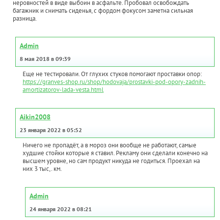
неровностей в виде выбоин в асфальте. Пробовал освобождать
багажник и снимать сиденья, с фордом фокусом заметна сильная
разница.
Admin
8 мая 2018 в 09:39
Еще не тестировали. От глухих стуков помогают проставки опор:
https://granves-shop.ru/shop/hodovaja/prostavki-pod-opory-zadnih-
amortizatorov-lada-vesta.html
Aikin2008
23 января 2022 в 05:52
Ничего не пропадёт, а в мороз они вообще не работают, самые
худшие стойки которые я ставил. Рекламу они сделали конечно на
высшем уровне, но сам продукт никуда не годиться. Проехал на
них 3 тыс,. км.
Admin
24 января 2022 в 08:21