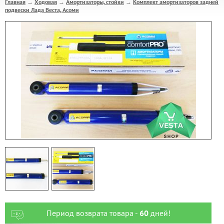
Главная
Ходовая
Амортизаторы, стойки
Комплект амортизаторов задней
→
→
→
подвески Лада Веста, Асоми
Период возврата товара -
60
дней!