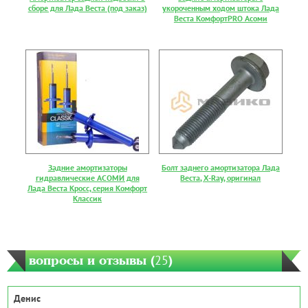
сборе для Лада Веста (под заказ)
укороченным ходом штока Лада
Веста КомфортPRO Асоми
Задние амортизаторы
Болт заднего амортизатора Лада
гидравлические АСОМИ для
Веста, X-Ray, оригинал
Лада Веста Кросс, серия Комфорт
Классик
вопросы и отзывы (
25
)
Денис