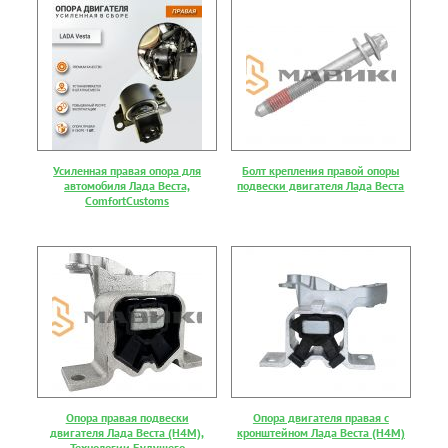
Усиленная правая опора для
Болт крепления правой опоры
автомобиля Лада Веста,
подвески двигателя Лада Веста
ComfortCustoms
Опора правая подвески
Опора двигателя правая с
двигателя Лада Веста (Н4М),
кронштейном Лада Веста (Н4М)
Технологии Будущего