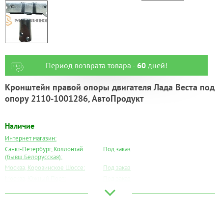
Период возврата товара -
60
дней!
Кронштейн правой опоры двигателя Лада Веста под
опору 2110-1001286, АвтоПродукт
Наличие
Интернет магазин:
Санкт-Петербург, Коллонтай
Под заказ
(бывш.Белорусская):
Москва, Коровинское Шоссе:
Под заказ
Москва, Южный Порт:
Под заказ
Великий Новгород:
Под заказ
Краснодар:
Под заказ
Нальчик:
Под заказ