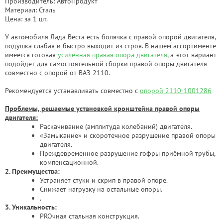
Производитель: АвтоПродукт
Материал: Сталь
Цена: за 1 шт.
У автомобиля Лада Веста есть болячка с правой опорой двигателя,
подушка слабая и быстро выходит из строя. В нашем ассортименте
имеется готовая
усиленная правая опора двигателя
, а этот вариант
подойдет для самостоятельной сборки правой опоры двигателя
совместно с опорой от ВАЗ 2110.
Рекомендуется устанавливать совместно с
опорой 2110-1001286
Проблемы, решаемые установкой кронштейна правой опоры
двигателя:
Раскачивание (амплитуда колебаний) двигателя.
«Замыкание» и скоротечное разрушение правой опоры
двигателя.
Преждевременное разрушение гофры приёмной трубы,
компенсационной.
2. Преимущества:
Устраняет стуки и скрип в правой опоре.
Снижает нагрузку на остальные опоры.
.
3. Уникальность:
PROчная стальная конструкция.