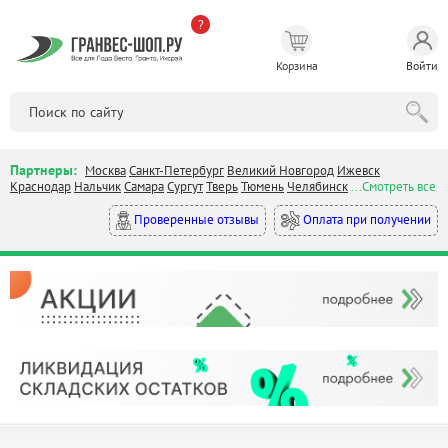
?
Корзина
Войти
Партнеры:
Москва
Санкт-Петербург
Великий Новгород
Ижевск
Краснодар
Нальчик
Самара
Сургут
Тверь
Тюмень
Челябинск
...Смотреть все
Оплата при получении
Проверенные отзывы