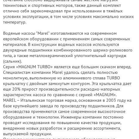
тюнинговых и спортивных моторов, также данный комплект
отлично себя зарекомендовал при использовании в тяжёлых
условиях эксплуатации, в том числе условиях максимально низких
температур.
Водяные насосы "Marel" изготавливаются на современном
европейском оборудовании с применением самых современных
материалов. В конструкции водяных насосов используются
двухрядные подшипники комбинированного шарико-роликового
типа, а также металлокерамический уплотнительный картридж
(сальник).
Серия «MAGNUM TURBO» является еще большим скачком вперед.
Специалистам компании Marel удалось сделать полностью
монолитную, выполненную из алюминиевого сплава TURBO
крыльчатку c двойным замкнутым контуром. Эта крыльчатка дает
еще 20% прирост производительности расходно-напорных
характеристик насоса по сравнению с серией «MAGNUM».
MAREL – Итальянская торговая марка, основанная в 2003 году на
базе крупнейшего завода по производству подшипников. Для
производства применяются самое современное высокоточное
оборудование и технологии. Инженеры компании постоянно
проводят исследования по повышению качества продукции,
внедрению новых разработок и расширению ассортимента,
выпускаемой продукции.