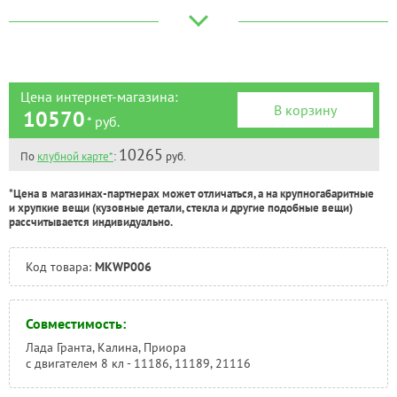
Великий Новгород:
Под заказ
Краснодар:
Под заказ
Нальчик:
Под заказ
Самара:
Под заказ
Тверь:
Под заказ
Цена интернет-магазина:
В корзину
Тюмень:
Под заказ
10570
* руб.
Челябинск:
Под заказ
10265
По
клубной карте*
:
руб.
*Цена в магазинах-партнерах может отличаться, а на крупногабаритные
и хрупкие вещи (кузовные детали, стекла и другие подобные вещи)
рассчитывается индивидуально.
Код товара:
MKWP006
Совместимость:
Лада Гранта, Калина, Приора
с двигателем 8 кл - 11186, 11189, 21116