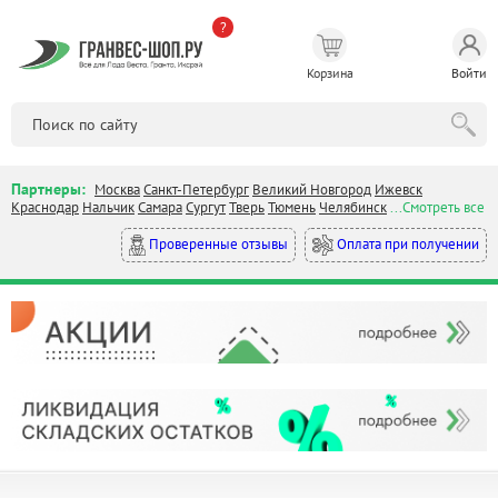
?
Корзина
Войти
Партнеры:
Москва
Санкт-Петербург
Великий Новгород
Ижевск
Краснодар
Нальчик
Самара
Сургут
Тверь
Тюмень
Челябинск
...Смотреть все
Оплата при получении
Проверенные отзывы