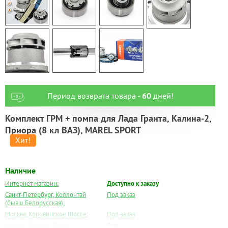
Период возврата товара -
60
дней!
Комплект ГРМ + помпа для Лада Гранта, Калина-2,
Приора (8 кл ВАЗ), MAREL SPORT
Наличие
Интернет магазин:
Доступно к заказу
Санкт-Петербург, Коллонтай
Под заказ
(бывш.Белорусская):
Москва, Коровинское Шоссе:
Под заказ
Москва, Южный Порт:
Есть