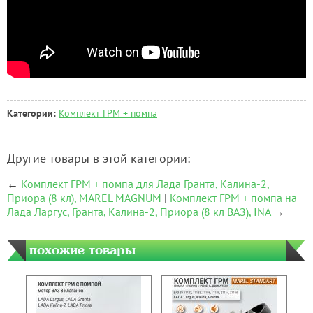
Категории:
Комплект ГРМ + помпа
Другие товары в этой категории:
←
Комплект ГРМ + помпа для Лада Гранта, Калина-2,
Приора (8 кл), MAREL MAGNUM
|
Комплект ГРМ + помпа на
Лада Ларгус, Гранта, Калина-2, Приора (8 кл ВАЗ), INA
→
похожие товары