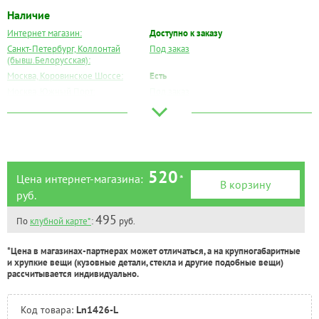
Наличие
Интернет магазин:
Доступно к заказу
Санкт-Петербург, Коллонтай
Под заказ
(бывш.Белорусская):
Москва, Коровинское Шоссе:
Есть
Москва, Южный Порт:
Под заказ
Великий Новгород:
Под заказ
Краснодар:
Под заказ
Нальчик:
Под заказ
Самара:
Под заказ
Тверь:
Под заказ
520
Цена интернет-магазина:
*
В корзину
Тюмень:
Под заказ
руб.
Челябинск:
Под заказ
495
По
клубной карте*
:
руб.
*Цена в магазинах-партнерах может отличаться, а на крупногабаритные
и хрупкие вещи (кузовные детали, стекла и другие подобные вещи)
рассчитывается индивидуально.
Код товара:
Ln1426-L