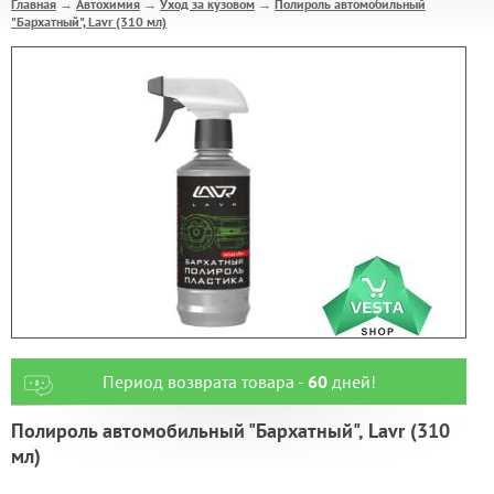
Главная
Автохимия
Уход за кузовом
Полироль автомобильный
→
→
→
"Бархатный", Lavr (310 мл)
Период возврата товара -
60
дней!
Полироль автомобильный "Бархатный", Lavr (310
мл)