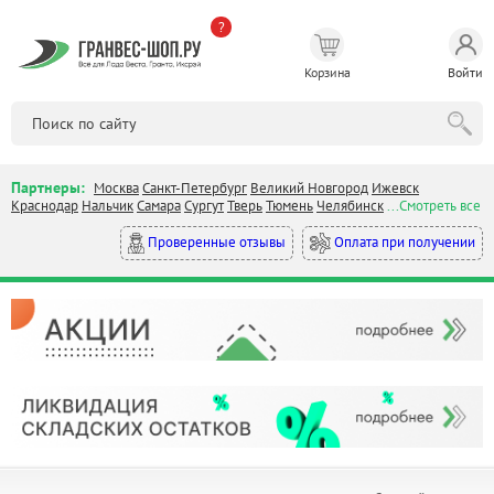
?
Корзина
Войти
Партнеры:
Москва
Санкт-Петербург
Великий Новгород
Ижевск
Краснодар
Нальчик
Самара
Сургут
Тверь
Тюмень
Челябинск
...Смотреть все
Оплата при получении
Проверенные отзывы