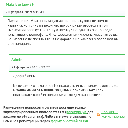
Maks.buslaev.85
20 февраля 2019 в 19:41
Парни привет. У вас есть защитная полироль кузова, не помню
названия, но принцып такой, что наносится как аэрозоль и при
высыхании образует защитную плёнку? Получается что то вроде
тоньчайшего целлофана. Я пользовался таким, очень классная вещь,
но название не помню. Стоил не дорого. Мне кажется у вас зашёл бы
этот полироль...
Admin
21 февраля 2019 в 12:22
Добрый день.
К сожалению, такого нет. Из похожего есть антидождь для стекол.
Именно на кузов машины защитных покрытий нет. Если
подскажите какой использовали - введем в ассортимент.
Размещение вопросов и отзывов доступно только
зарегестрированным пользователям (
регистрация
для
RSS-лента
заказов не обязательна). Либо вы можете связаться с
комментариев
нами
без регистрации через
форму обратной связи