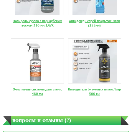
Полироль кузова с карнаубским
Антидождь спрей покрытие Лавр
воском 310 мл, LAVR
(255мл)
Очиститель системы двигателя,
Выводитель битумных пятен Лавр
480 мл
500 мл
вопросы и отзывы (
2
)