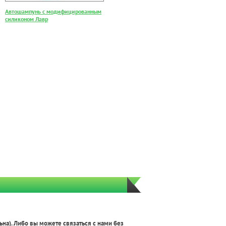
Автошампунь с модифицированным
силиконом Лавр
ьна). Либо вы можете связаться с нами
без