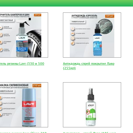
тель резины Lavr (330 и 500
Антидождь спрей покрытие Лавр
(255мл)