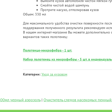
Вымойте кузов автомобиля чистой мягкой г
Смойте чистой водой шампунь
Протрите насухо, отполировав кузов
Объем: 330 мл
Для максимального удобства очистки поверхности посл
поддержания полученного результата рекомендуем исп
В нашем интернет-магазине Вы можете дополнительно 
вариантов таких полотенец:
Полотенце-микрофибра - 1 шт.
Набор полотенец из микрофибры - 5 шт. в индивидуал
Категории:
Уход за кузовом
400мл черный аэрозоль
|
Очиститель следов насекомых пенный 