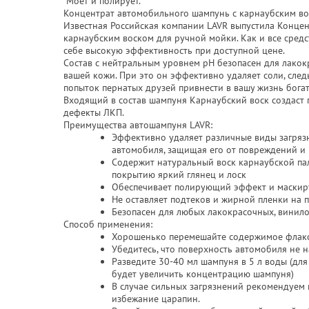
Моет и полирует.
Концентрат автомобильного шампунь с карнаубским во
Известная Российская компании LAVR выпустила Конце
карнаубским воском для ручной мойки. Как и все средс
себе высокую эффективность при доступной цене.
Состав с нейтральным уровнем pH безопасен для лакок
вашей кожи. При это он эффективно удаляет соли, следы
попыток пернатых друзей привнести в вашу жизнь богат
Входящий в состав шампуня Карнаубский воск создаст
дефекты ЛКП.
Преимущества автошампуня LAVR:
Эффективно удаляет различные виды загряз
автомобиля, защищая его от повреждений и
Содержит натуральный воск карнаубской п
покрытию яркий глянец и лоск
Обеспечивает полирующий эффект и маскир
Не оставляет подтеков и жирной пленки на 
Безопасен для любых лакокрасочных, винил
Способ применения:
Хорошенько перемешайте содержимое флак
Убедитесь, что поверхность автомобиля не н
Разведите 30-40 мл шампуня в 5 л воды (д
будет увеличить концентрацию шампуня)
В случае сильных загрязнений рекомендуем 
избежание царапин.