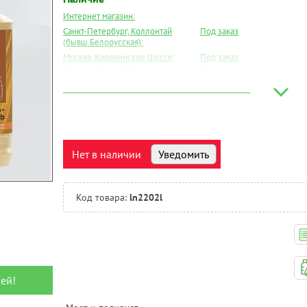
Интернет магазин:
Санкт-Петербург, Коллонтай
Под заказ
(бывш.Белорусская):
Москва, Коровинское Шоссе:
Под заказ
Москва, Южный Порт:
Под заказ
Великий Новгород:
Под заказ
Краснодар:
Под заказ
Нальчик:
Под заказ
Самара:
Под заказ
Тверь:
Под заказ
Нет в наличии
Уведомить
Тюмень:
Под заказ
Челябинск:
Под заказ
Код товара:
ln2202l
ей!