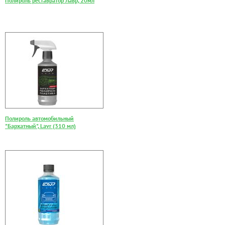
Полироль реставратор Лавр, 20мл
Полироль автомобильный
"Бархатный", Lavr (310 мл)