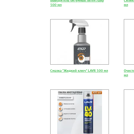
Выводитель битумных пятен Лавр
Силико
500 мл
мл
Смазка "Жидкий ключ" LAVR 500 мл
Очист
мл