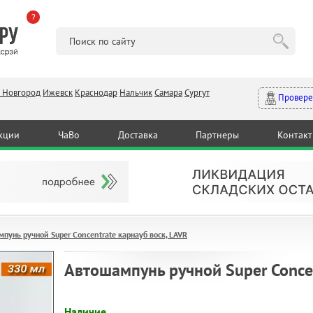
?
 Новгород
Ижевск
Краснодар
Нальчик
Самара
Сургут
Провере
кции
ЧаВо
Доставка
Партнеры
Контак
пунь ручной Super Concentrate карнауб воск, LAVR
Автошампунь ручной Super Concen
Наличие