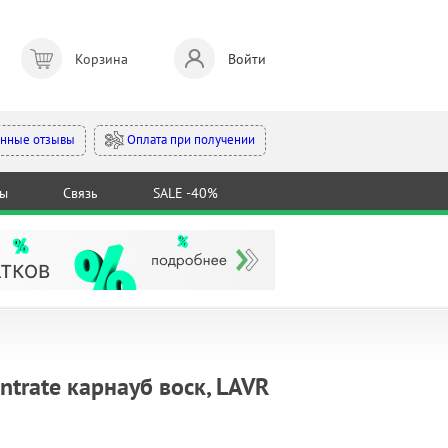
Корзина
Войти
Оплата при получении
нные отзывы
ты
Связь
SALE -40%
trate карнауб воск, LAVR