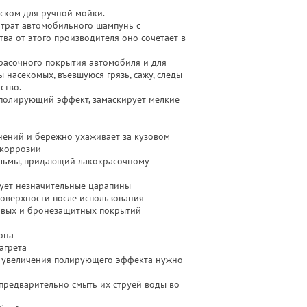
ском для ручной мойки.
нтрат автомобильного шампунь с
тва от этого производителя оно сочетает в
расочного покрытия автомобиля и для
 насекомых, въевшуюся грязь, сажу, следы
ство.
 полирующий эффект, замаскирует мелкие
нений и бережно ухаживает за кузовом
 коррозии
альмы, придающий лакокрасочному
ует незначительные царапины
поверхности после использования
овых и бронезащитных покрытий
она
агрета
ля увеличения полирующего эффекта нужно
предварительно смыть их струей воды во