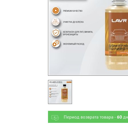
Период возврата товара -
60
дн