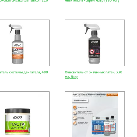
новая смазка lavr silicon 210
Антитополь - спрей Лавр (185 мл )
итель системы двигателя, 480
Очиститель от битумных пятен, 330
мл, Лавр