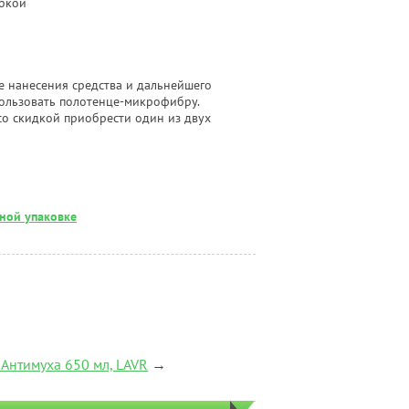
убкой
е нанесения средства и дальнейшего
ользовать полотенце-микрофибру.
со скидкой приобрести один из двух
ьной упаковке
Антимуха 650 мл, LAVR
→