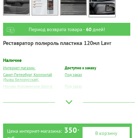
Период возврата товара -
60
дней!
Реставратор полироль пластика 120мл Lavr
Наличие
Интернет магазин:
Доступно к заказу
Санкт-Петербург, Коллонтай
Под заказ
(бывш.Белорусская):
Москва, Коровинское Шоссе:
Под заказ
Москва, Южный Порт:
Под заказ
Великий Новгород:
Под заказ
Краснодар:
Под заказ
Нальчик:
Под заказ
Самара:
Под заказ
Тверь:
Под заказ
350
Цена интернет-магазина:
*
В корзину
Тюмень:
Под заказ
руб.