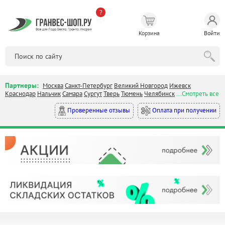
?
Корзина
Войти
Партнеры:
Москва
Санкт-Петербург
Великий Новгород
Ижевск
Краснодар
Нальчик
Самара
Сургут
Тверь
Тюмень
Челябинск
...Смотреть все
Оплата при получении
Проверенные отзывы