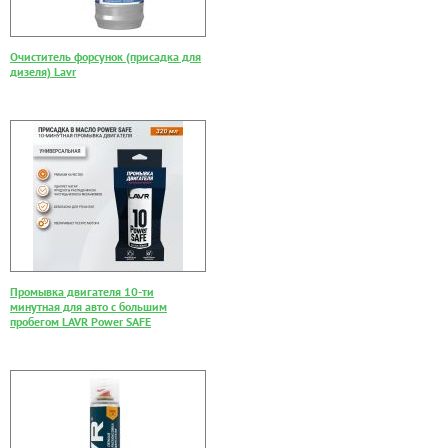
Очиститель форсунок (присадка для
дизеля) Lavr
Промывка двигателя 10-ти
минутная для авто с большим
пробегом LAVR Power SAFE