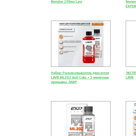
Novator 190мл Lavr
бензи
EXPER
Набор: Раскоксовыватель двигателя
ЭКСПР
LAVR ML202 Anti Coks + 5-минутная
LAVR
промывка, ЛАВР