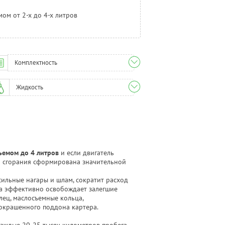
ом от 2-х до 4-х литров
Комплектность
Жидкость
ъемом до 4 литров
и если двигатель
а сгорания сформирована значительной
сильные нагары и шлам, сократит расход
ла эффективно освобождает залегшие
ец, маслосъемные кольца,
 окрашенного поддона картера.