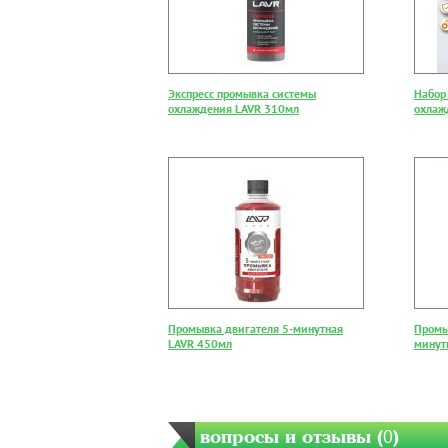
Экспресс промывка системы
Набор
охлаждения LAVR 310мл
охлаж
Промывка двигателя 5-минутная
Промы
LAVR 450мл
минут
вопросы и отзывы (
0
)