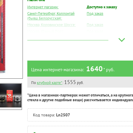
Интернет магазин:
Доступно к заказу
Санкт-Петербург, Коллонтай
Под заказ
(бывш.Белорусская):
Москва, Коровинское Шоссе:
Под заказ
Москва, Южный Порт:
Под заказ
Великий Новгород:
Под заказ
Краснодар:
Под заказ
Нальчик:
Под заказ
Самара:
Под заказ
Тверь:
Под заказ
1640
Цена интернет-магазина:
* руб.
Тюмень:
Под заказ
Челябинск:
Под заказ
1555
По
клубной карте*
:
руб.
*Цена в магазинах-партнерах может отличаться, а на крупног
стекла и другие подобные вещи) рассчитывается индивидуал
Код товара:
Ln2507