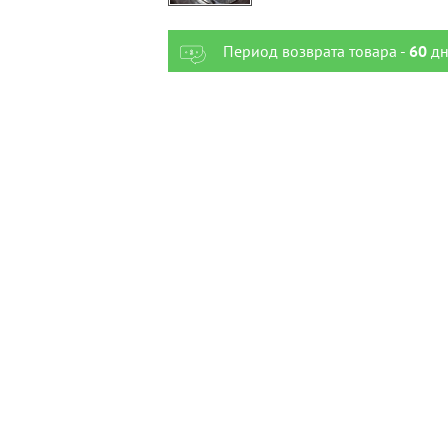
Период возврата товара -
60
дн