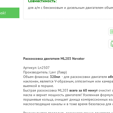
Совместимость:
для а/м с бензиновым и дизельным двигателем объем
ей!
Раскоксовка двигателя ML203 Novator
Артикул: Ln2507
Производитель: Lavr (Лавр)
Объем флакона:
320мл
- для раскоксовки двигателя
об
наклонен, является V-образным, оппозитным или камер
выемкой в поршне.
Быстрая раскоксовка ML203
всего за 60 минут
очистит 
масла и вернет мощность двигателя! Усиленная форму
поршневые кольца, очищает днища компрессионных кол
маслоотводящие каналы и в тоже время безопасна для