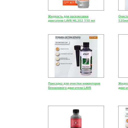
Жидкость для раскоксовки
Очист
двигателя LAVR ML202 330 мл
520мл
Присадка для очистки инжекторов
Жидко
бензинового двигателя LAVR
двига