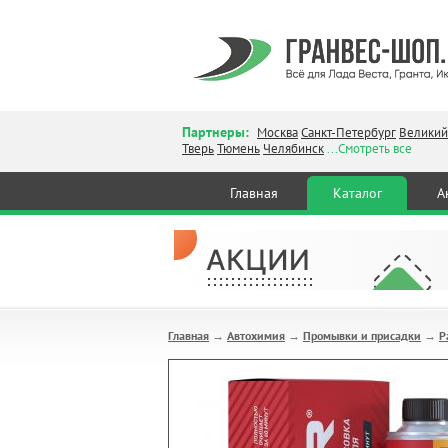
Партнеры:
Москва
Санкт-Петербург
Великий
Тверь
Тюмень
Челябинск
...Смотреть все
Главная
Каталог
А
Главная
Автохимия
Промывки и присадки
Р
→
→
→