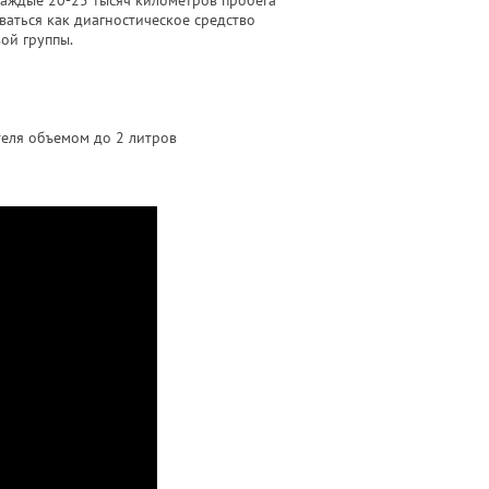
каждые 20-25 тысяч километров пробега
ваться как диагностическое средство
ой группы.
ателя объемом до 2 литров