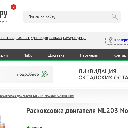
?
 Новгород
Ижевск
Краснодар
Нальчик
Самара
Сургут
Провере
кции
ЧаВо
Доставка
Партнеры
Контак
аскоксовка двигателя ML203 Novator 320мл Lavr
Раскоксовка двигателя ML203 No
Наличие