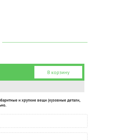
В корзину
абаритные и хрупкие вещи (кузовные детали,
ьно.