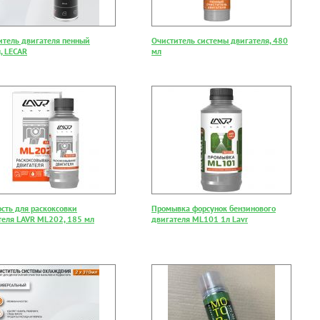
итель двигателя пенный
Очиститель системы двигателя, 480
, LECAR
мл
сть для раскоксовки
Промывка форсунок бензинового
теля LAVR ML202, 185 мл
двигателя ML101 1л Lavr