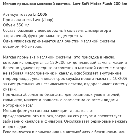
Мягкая промывка масляной системы Lavr Soft Motor Flush 200 km
Артикул товара
Ln1005
Производитель Lavr (Лавр)
Объем 330 мл
Состав: базовый углеводородный сольвент, диспергаторы
загрязнений, функциональные детергенты
Одна упаковка применяется для очистки масляной системы
объемом 4-5 литров.
Мягкая промывка масляной системы - это присадка в масло,
которая используется за 150-200 км до плановой замены масли и
бережно удаляет вредные отложения в масляной системе мотора
не забивая маслоприемник и каналы, освобождает внутренние
гидроприводы, увеличивает срок службы нового масла на 10-20%
за счет уменьшения несливаемого остатка, оздоравливает систему
смазки.
Промывка абсолютно безопасна для резиновых уплотнителей,
сальников, манжет и полностью совместима со всеми видами
моторных масел.
Мягкая формула состава защищает двигатель от
преждевременного износа, сохраняя его ресурс и препятствует
забиванию каналов и фильтров. Омолаживает резиновые манжеты
и прокладки.
Рекомендуется к применению на автомобилях с бензиновым или