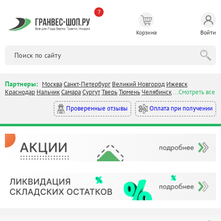
?
Корзина
Войти
Партнеры:
Москва
Санкт-Петербург
Великий Новгород
Ижевск
Краснодар
Нальчик
Самара
Сургут
Тверь
Тюмень
Челябинск
...Смотреть все
Оплата при получении
Проверенные отзывы