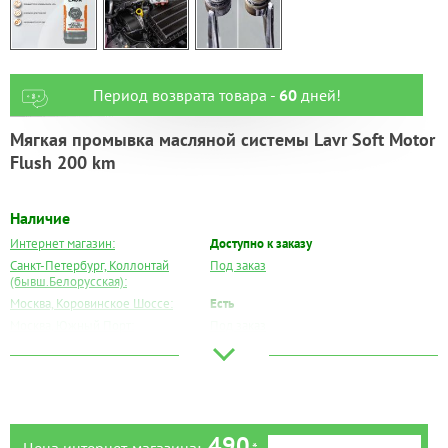
Период возврата товара -
60
дней!
Мягкая промывка масляной системы Lavr Soft Motor
Flush 200 km
Наличие
Интернет магазин:
Доступно к заказу
Санкт-Петербург, Коллонтай
Под заказ
(бывш.Белорусская):
Москва, Коровинское Шоссе:
Есть
Москва, Южный Порт:
Под заказ
Великий Новгород:
Под заказ
Краснодар:
Есть
Нальчик:
Под заказ
Самара:
Под заказ
Тверь:
Под заказ
490
Цена интернет-магазина:
*