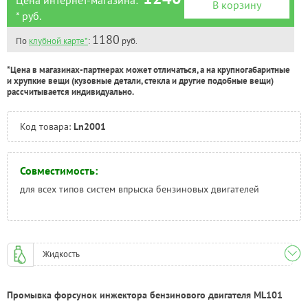
В корзину
Тюмень:
Под заказ
* руб.
Челябинск:
Под заказ
1180
По
клубной карте*
:
руб.
*Цена в магазинах-партнерах может отличаться, а на крупногабаритные
и хрупкие вещи (кузовные детали, стекла и другие подобные вещи)
рассчитывается индивидуально.
Код товара:
Ln2001
Совместимость:
для всех типов систем впрыска бензиновых двигателей
Жидкость
Промывка форсунок инжектора бензинового двигателя ML101