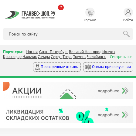
?
Корзина
Войти
Партнеры:
Москва
Санкт-Петербург
Великий Новгород
Ижевск
Краснодар
Нальчик
Самара
Сургут
Тверь
Тюмень
Челябинск
...Смотреть все
Оплата при получении
Проверенные отзывы