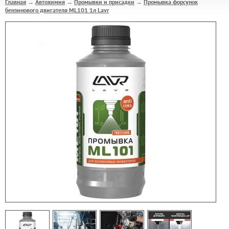
Главная
Автохимия
Промывки и присадки
Промывка форсунок
→
→
→
бензинового двигателя ML101 1л Lavr