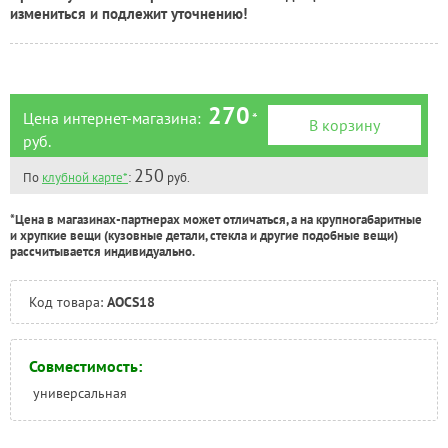
Тюмень:
Под заказ
измениться и подлежит уточнению!
Челябинск:
Под заказ
270
Цена интернет-магазина:
*
В корзину
руб.
250
По
клубной карте*
:
руб.
*Цена в магазинах-партнерах может отличаться, а на крупногабаритные
и хрупкие вещи (кузовные детали, стекла и другие подобные вещи)
рассчитывается индивидуально.
Код товара:
AOCS18
Совместимость:
универсальная