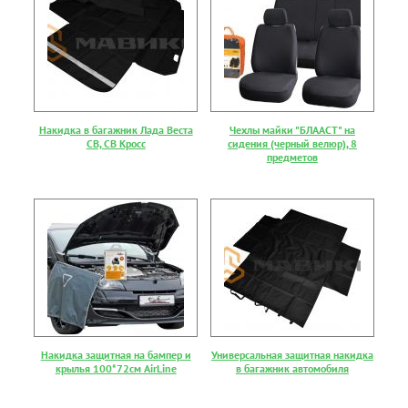
Накидка в багажник Лада Веста
Чехлы майки "БЛААСТ" на
СВ, СВ Кросс
сидения (черный велюр), 8
предметов
Накидка защитная на бампер и
Универсальная защитная накидка
крылья 100*72см AirLine
в багажник автомобиля