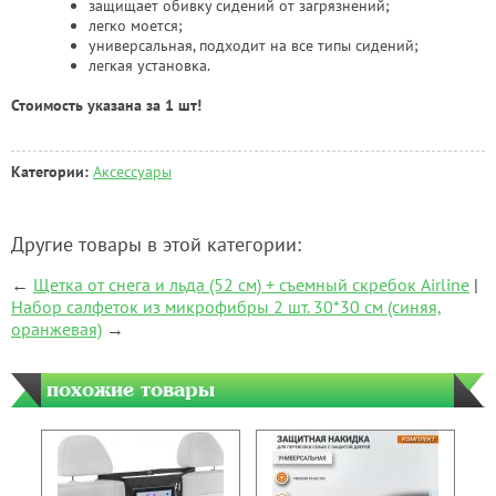
защищает обивку сидений от загрязнений;
легко моется;
универсальная, подходит на все типы сидений;
легкая установка.
Стоимость указана за 1 шт!
Категории:
Аксессуары
Другие товары в этой категории:
←
Щетка от снега и льда (52 см) + съемный скребок Airline
|
Набор салфеток из микрофибры 2 шт. 30*30 см (синяя,
оранжевая)
→
похожие товары