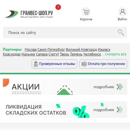
?
Корзина
Войти
Партнеры:
Москва
Санкт-Петербург
Великий Новгород
Ижевск
Краснодар
Нальчик
Самара
Сургут
Тверь
Тюмень
Челябинск
...Смотреть все
Оплата при получении
Проверенные отзывы