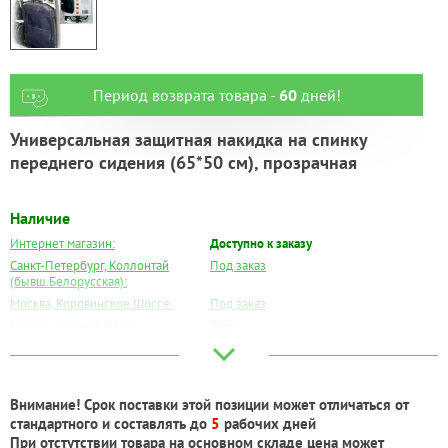
Период возврата товара -
60
дней!
Универсальная защитная накидка на спинку
переднего сидения (65*50 см), прозрачная
Наличие
Интернет магазин:
Доступно к заказу
Санкт-Петербург, Коллонтай
Под заказ
(бывш.Белорусская):
Москва, Коровинское Шоссе:
Под заказ
Москва, Южный Порт:
Есть
Великий Новгород:
Под заказ
Краснодар:
Под заказ
Нальчик:
Есть
Внимание! Срок поставки этой позиции может отличаться от
Самара:
Под заказ
стандартного и составлять до
5
рабочих дней
Тверь:
Под заказ
При отстутствии товара на основном складе цена может