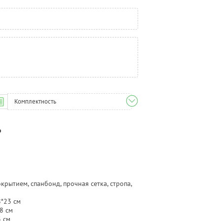
Комплектность
о
рытием, спанбонд, прочная сетка, стропа,
8*23 см
8 см
3 см