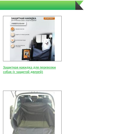
Защитная накидка для перевозки
собак (с защитой дверей)