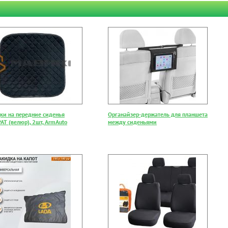
ки на передние сиденья
Органайзер-держатель для планшета
АТ (велюр), 2шт, ArmAuto
между сиденьями