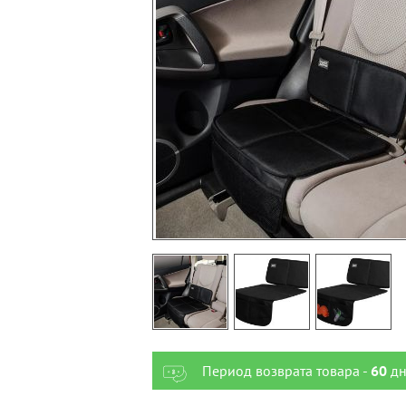
Период возврата товара -
60
дн