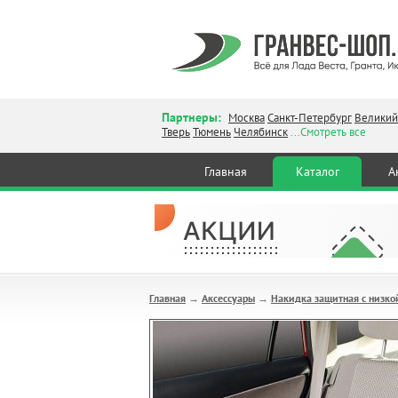
Партнеры:
Москва
Санкт-Петербург
Великий
Тверь
Тюмень
Челябинск
...Смотреть все
Главная
Каталог
А
Главная
Аксессуары
Накидка защитная с низкой
→
→