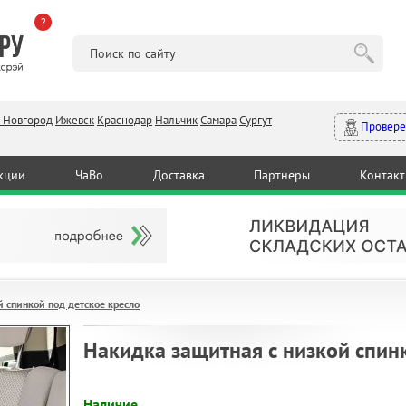
?
 Новгород
Ижевск
Краснодар
Нальчик
Самара
Сургут
Провере
кции
ЧаВо
Доставка
Партнеры
Контак
 спинкой под детское кресло
Накидка защитная с низкой спин
Наличие