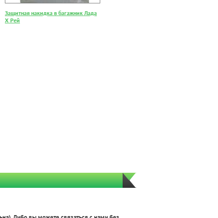
Защитная накидка в багажник Лада
Х Рей
ьна). Либо вы можете связаться с нами
без