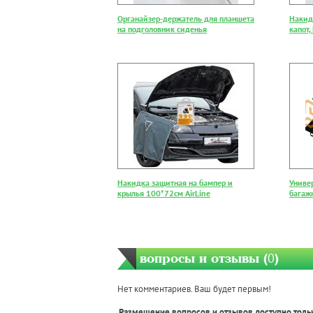
Органайзер-держатель для планшета
Накид
на подголовник сиденья
капот,
Накидка защитная на бампер и
Униве
крылья 100*72см AirLine
багаж
вопросы и отзывы (
0
)
Нет комментариев. Ваш будет первым!
Размещение вопросов и отзывов доступно толь