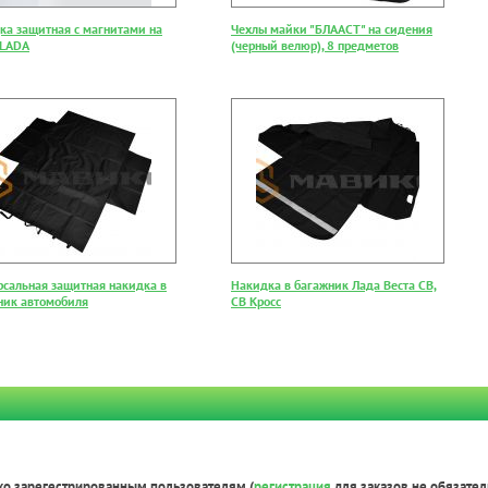
ка защитная с магнитами на
Чехлы майки "БЛААСТ" на сидения
 LADA
(черный велюр), 8 предметов
рсальная защитная накидка в
Накидка в багажник Лада Веста СВ,
ник автомобиля
СВ Кросс
ко зарегестрированным пользователям (
регистрация
для заказов не обязател