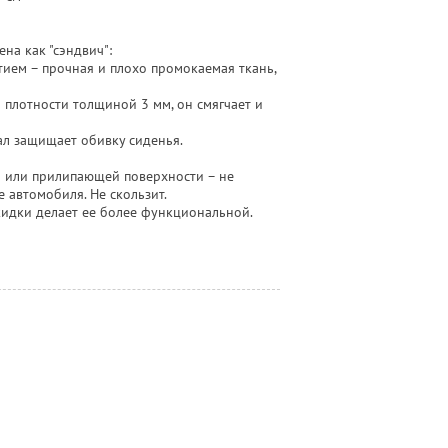
а как "сэндвич":
тием – прочная и плохо промокаемая ткань,
 плотности толщиной 3 мм, он смягчает и
ал защищает обивку сиденья.
 или прилипающей поверхности – не
е автомобиля. Не скользит.
идки делает ее более функциональной.