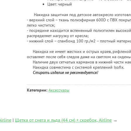
Цвет: черный
Накидка защитная под детское автокресло изготовлен
- верхний слой – ткань полиэфирная 600D с ПВХ покры
легко чистится;
- посредине находится вспененный полиэтилен высокой
распределяет нагрузку от кресла;
- нижний слой – спанбонд 100 гр./м2 – плотный матери
Накидка не имеет жестких и острых краев, рифленой
оставляет после себя следов даже на светлом на сидень
Наличие двух сетчатых карманов в нижней части нак
Накидка совместима с системой креплений Isofix.
Стирать изделие не рекомендуется!
Категории:
Аксессуары
rline
|
Щетка от снега и льда (44 см) + скребок, Airline
→