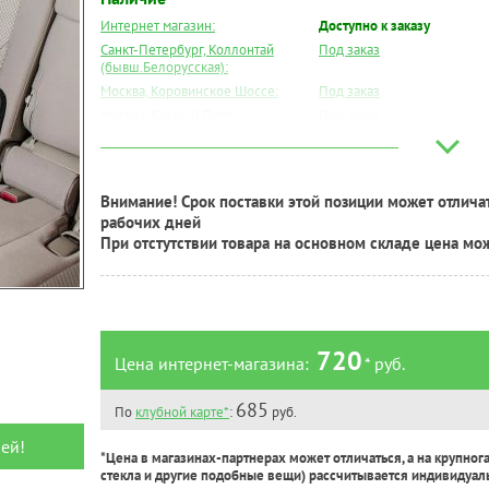
Интернет магазин:
Доступно к заказу
Санкт-Петербург, Коллонтай
Под заказ
(бывш.Белорусская):
Москва, Коровинское Шоссе:
Под заказ
Москва, Южный Порт:
Под заказ
Великий Новгород:
Под заказ
Краснодар:
Под заказ
Нальчик:
Под заказ
Внимание! Срок поставки этой позиции может отличат
Самара:
Под заказ
рабочих дней
Тверь:
Под заказ
При отстутствии товара на основном складе цена мо
Тюмень:
Под заказ
Челябинск:
Под заказ
720
Цена интернет-магазина:
* руб.
685
По
клубной карте*
:
руб.
ей!
*Цена в магазинах-партнерах может отличаться, а на крупног
стекла и другие подобные вещи) рассчитывается индивидуал