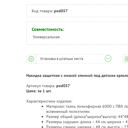
Код товара:
pod057
Совместимость:
Универсальная
Установка в штатные места
Накидка защитная с низкой спинкой под детское кресл
Артикул товара:
pod057
Цена: за 1 шт.
Характеристики изделия:
Материал: ткань полиэфирная 600D с ПВХ пок
вспененный полиэтилен
Размер общий (длина*ширина*высота): 44*4
Размеры сидушки: длина – 44 см, ширина – 4
Размеры спинки: ширина – 48 см, высота – 2