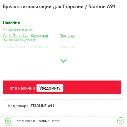
Брелок сигнализации для Старлайн / Starline А91
Наличие
Интернет магазин:
Санкт-Петербург, Коллонтай
Под заказ
(бывш.Белорусская):
Москва, Коровинское Шоссе:
Под заказ
Москва, Южный Порт:
Под заказ
Великий Новгород:
Под заказ
Краснодар:
Под заказ
Нальчик:
Под заказ
Самара:
Под заказ
Тверь:
Под заказ
Нет в наличии
Уведомить
Тюмень:
Под заказ
Челябинск:
Под заказ
Код товара:
STARLINE-A91
Установка в штатные места