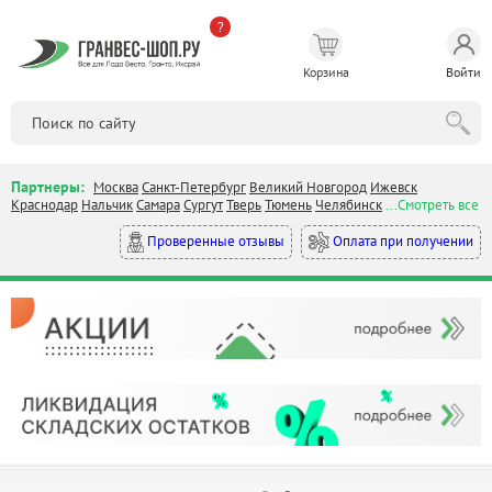
?
Корзина
Войти
Партнеры:
Москва
Санкт-Петербург
Великий Новгород
Ижевск
Краснодар
Нальчик
Самара
Сургут
Тверь
Тюмень
Челябинск
...Смотреть все
Оплата при получении
Проверенные отзывы