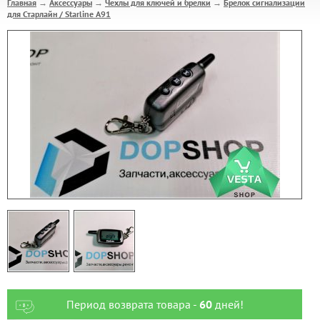
Главная
Аксессуары
Чехлы для ключей и брелки
Брелок сигнализации
→
→
→
для Старлайн / Starline А91
Период возврата товара -
60
дней!