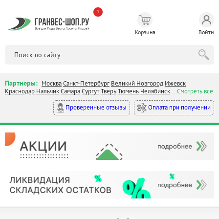
?
Корзина
Войти
Партнеры:
Москва
Санкт-Петербург
Великий Новгород
Ижевск
Краснодар
Нальчик
Самара
Сургут
Тверь
Тюмень
Челябинск
...Смотреть все
Оплата при получении
Проверенные отзывы