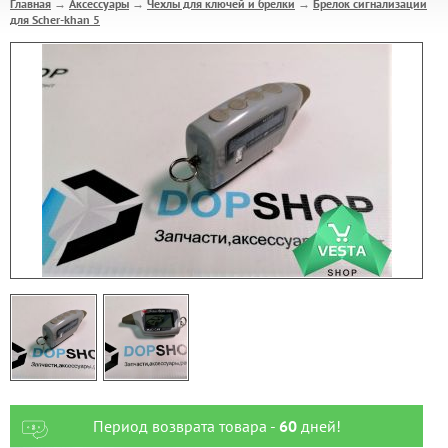
Главная
Аксессуары
Чехлы для ключей и брелки
Брелок сигнализации
→
→
→
для Scher-khan 5
Период возврата товара -
60
дней!