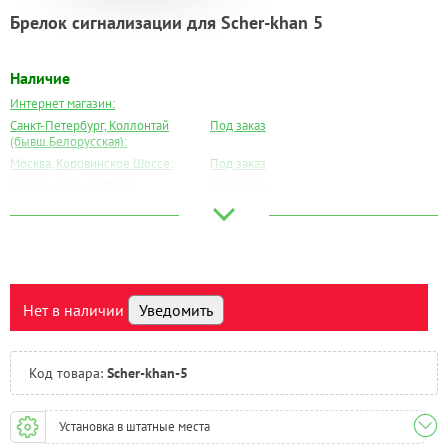
Брелок сигнализации для Scher-khan 5
Наличие
Интернет магазин:
Санкт-Петербург, Коллонтай
Под заказ
(бывш.Белорусская):
Москва, Коровинское Шоссе:
Под заказ
Москва, Южный Порт:
Под заказ
Великий Новгород:
Под заказ
Краснодар:
Под заказ
Нальчик:
Под заказ
Самара:
Под заказ
Тверь:
Под заказ
Нет в наличии
Уведомить
Тюмень:
Под заказ
Челябинск:
Под заказ
Код товара:
Scher-khan-5
Установка в штатные места