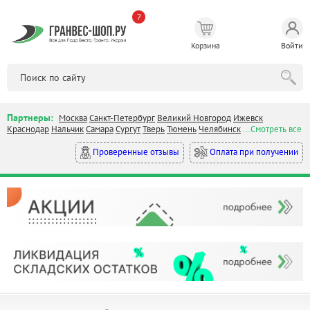
?
Корзина
Войти
Партнеры:
Москва
Санкт-Петербург
Великий Новгород
Ижевск
Краснодар
Нальчик
Самара
Сургут
Тверь
Тюмень
Челябинск
...Смотреть все
Оплата при получении
Проверенные отзывы