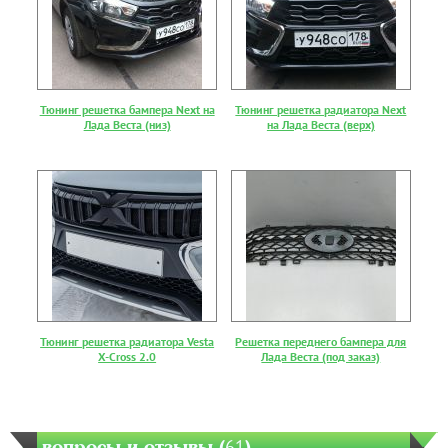
Тюнинг решетка бампера Next на
Тюнинг решетка радиатора Next
Лада Веста (низ)
на Лада Веста (верх)
Тюнинг решетка радиатора Vesta
Решетка переднего бампера для
X-Cross 2.0
Лада Веста (под заказ)
вопросы и отзывы (
61
)