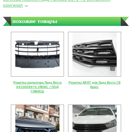
оригинал
→
похожие товары
Решетка радиатора Лада Веста
Решетка NEXT для Лада Веста СВ
8450008876 (ЛЮКС / ПОД
Кросс
ГЛЯНЕЦ)