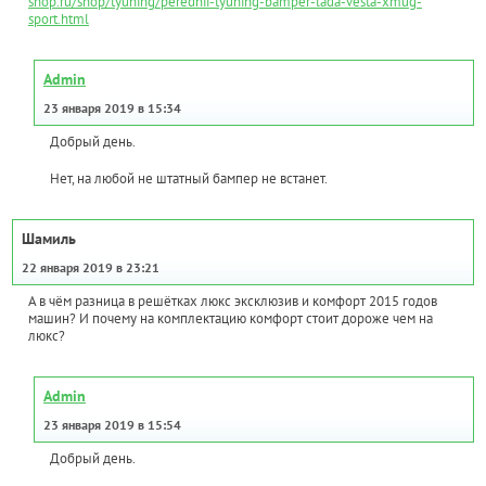
shop.ru/shop/tyuning/perednii-tyuning-bamper-lada-vesta-xmug-
sport.html
Admin
23 января 2019 в 15:34
Добрый день.
Нет, на любой не штатный бампер не встанет.
Шамиль
22 января 2019 в 23:21
А в чём разница в решётках люкс эксклюзив и комфорт 2015 годов
машин? И почему на комплектацию комфорт стоит дороже чем на
люкс?
Admin
23 января 2019 в 15:54
Добрый день.