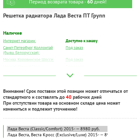
Период возврата товара -
60
дней!
Решетка радиатора Лада Веста ПТ Групп
Наличие
Интернет магазин:
Доступно к заказу
Санкт-Петербург, Коллонтай
Под заказ
(бывш.Белорусская):
Москва, Коровинское Шоссе:
Под заказ
Москва, Южный Порт:
Под заказ
Великий Новгород:
Под заказ
Краснодар:
Под заказ
Нальчик:
Под заказ
Внимание! Срок поставки этой позиции может отличаться от
Самара:
Под заказ
стандартного и составлять до
40
рабочих дней
Тверь:
Под заказ
При отстутствии товара на основном складе цена может
Тюмень:
Под заказ
измениться и подлежит уточнению!
Челябинск:
Под заказ