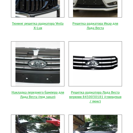
Тюнинг решетка радиатора Vesta
Решетка радиатора Икар для
X-Lux
Лада Веста
Накладка переднего бампера для
Решетка радиатора Лада Веста
Лада Веста (под заказ)
верхняя 8450030181 (глянцевая
/ люкс)