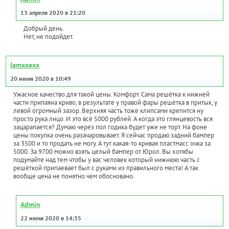
13 апреля 2020 в 21:20
Добрый день.
Нет, не подойдет.
Iamxxexx
20 июня 2020 в 10:49
Ужасное качество для такой цены. Комфорт. Сама решётка к нижней
части припаяна криво, в результате у правой фары решётка в притык, у
левой огромный зазор. Верхняя часть тоже клипсами крепится ну
просто рука лицо. И это всё 5000 рублей. А когда это глянцевость вся
зацарапается? Думаю через пол годика будет уже не торт. На фоне
цены покупка очень разачаровывает. Я сейчас продаю задний бампер
за 3500 и то продать не могу. А тут какая-то кривая пластмасс очка за
5000. За 9700 можно взять целый бампер от Юрол. Вы хотябы
подумайте над тем чтобы у вас человек который нижнюю часть с
решёткой припаевает был с руками из правильного места! А так
вообще цена не понятно чем обосновано.
Admin
22 июня 2020 в 14:35