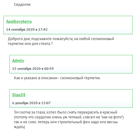
Сердолик
Apalkovstarru
14 сентября 2020 в 17:42
Доброго дня, подскажите пожалуйста, на любой селиконовый
герметик или для стекла ?
Admin
15 сентября 2020 в 00:39
Как и указано в описании - силиконовый герметик.
Silas58
6 декабря 2020 в 15:07
3м скотча за глаза, хотел было снять перекрасить в красный
(потому что сердолик очень уж темный, совсем не "как на фото")
так и не снял, теперь или строительный фен надо или весны
ждать)