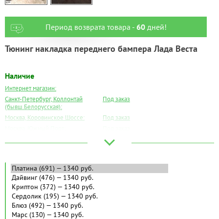
Период возврата товара -
60
дней!
Тюнинг накладка переднего бампера Лада Веста
Наличие
Интернет магазин:
Санкт-Петербург, Коллонтай
Под заказ
(бывш.Белорусская):
Москва, Коровинское Шоссе:
Под заказ
Москва, Южный Порт:
Под заказ
Великий Новгород:
Под заказ
Краснодар:
Под заказ
Нальчик:
Под заказ
Самара:
Под заказ
Тверь:
Под заказ
Тюмень:
Под заказ
Челябинск:
Под заказ