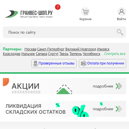
?
Корзина
Войти
Партнеры:
Москва
Санкт-Петербург
Великий Новгород
Ижевск
Краснодар
Нальчик
Самара
Сургут
Тверь
Тюмень
Челябинск
...Смотреть все
Оплата при получении
Проверенные отзывы