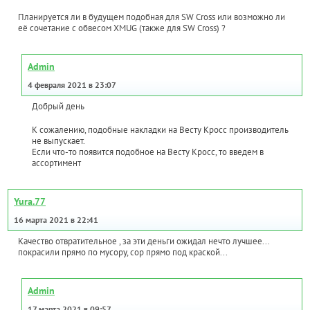
Планируется ли в будущем подобная для SW Cross или возможно ли
её сочетание с обвесом XMUG (также для SW Cross) ?
Admin
4 февраля 2021 в 23:07
Добрый день
К сожалению, подобные накладки на Весту Кросс производитель
не выпускает.
Если что-то появится подобное на Весту Кросс, то введем в
ассортимент
Yura.77
16 марта 2021 в 22:41
Качество отвратительное , за эти деньги ожидал нечто лучшее...
покрасили прямо по мусору, сор прямо под краской...
Admin
17 марта 2021 в 09:57