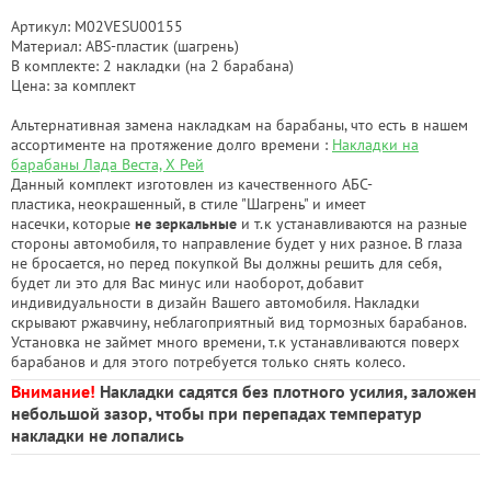
Артикул: M02VESU00155
Материал: ABS-пластик (шагрень)
В комплекте: 2 накладки (на 2 барабана)
Цена: за комплект
Альтернативная замена накладкам на барабаны, что есть в нашем
ассортименте на протяжение долго времени :
Накладки на
барабаны Лада Веста, Х Рей
Данный комплект изготовлен из качественного АБС-
пластика, неокрашенный, в стиле "Шагрень" и имеет
насечки, которые
не зеркальные
и т.к устанавливаются на разные
стороны автомобиля, то направление будет у них разное. В глаза
не бросается, но перед покупкой Вы должны решить для себя,
будет ли это для Вас минус или наоборот, добавит
индивидуальности в дизайн Вашего автомобиля. Накладки
скрывают ржавчину, неблагоприятный вид тормозных барабанов.
Установка не займет много времени, т.к устанавливаются поверх
барабанов и для этого потребуется только снять колесо.
Внимание!
Накладки садятся без плотного усилия, заложен
небольшой зазор, чтобы при перепадах температур
накладки не лопались