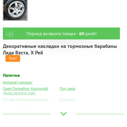
Период возврата товара -
60
дней!
Декоративные накладки на тормозные барабаны
Лада Веста, Х Рей
Наличие
Интернет магазин:
Санкт-Петербург, Коллонтай
Под заказ
(бывш.Белорусская):
Москва, Коровинское Шоссе:
Под заказ
Москва, Южный Порт:
Под заказ
Великий Новгород:
Под заказ
Краснодар:
Есть
Нальчик:
Есть