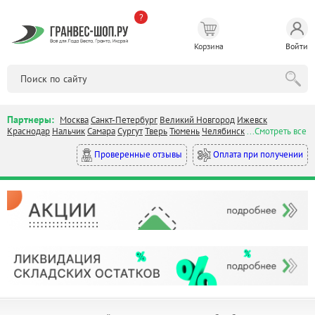
?
Корзина
Войти
Партнеры:
Москва
Санкт-Петербург
Великий Новгород
Ижевск
Краснодар
Нальчик
Самара
Сургут
Тверь
Тюмень
Челябинск
...Смотреть все
Оплата при получении
Проверенные отзывы