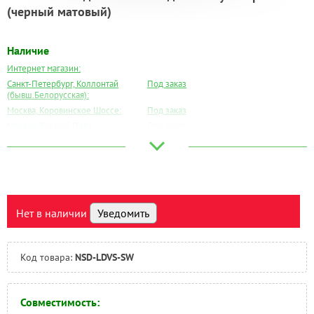
(черный матовый)
Наличие
Интернет магазин:
Санкт-Петербург, Коллонтай
Под заказ
(бывш.Белорусская):
Москва, Коровинское Шоссе:
Под заказ
Москва, Южный Порт:
Под заказ
Великий Новгород:
Под заказ
Краснодар:
Под заказ
Нальчик:
Под заказ
Самара:
Под заказ
Тверь:
Под заказ
Нет в наличии
Уведомить
Тюмень:
Под заказ
Челябинск:
Под заказ
Код товара:
NSD-LDVS-SW
Совместимость: