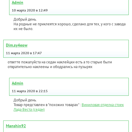
Admin
10 марта 2020 в 12:49
Добрый день.
На родные не приклеятся хорошо, сделано для тех, у кого с завода
их не было.
Dim.sy4eow
11 марта 2020 в 17:47
ответте пожалуйста на седан наклейцки есть а то старые были
отвратительно наклеены и ободрались на пузырях
Admin
11 марта 2020 в 22:15
Добрый день.
Товар представлен в "похожих товарах" :
Виниловая отделка стоек
Лада Веста (седан)
Manshin92