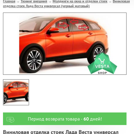
Главная
Тюнинг внешний
Молдинги на окна и отделки стоек
Виниловая
→
→
→
отделка стоек Лада Веста универсал (черный матовый)
Период возврата товара -
60
дней!
Виниловая отделка стоек Лада Веста универсал