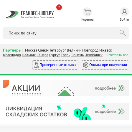
?
Корзина
Войти
Партнеры:
Москва
Санкт-Петербург
Великий Новгород
Ижевск
Краснодар
Нальчик
Самара
Сургут
Тверь
Тюмень
Челябинск
...Смотреть все
Оплата при получении
Проверенные отзывы