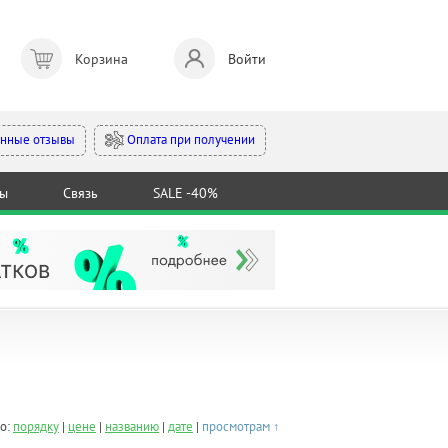
Корзина
Войти
Оплата при получении
нные отзывы
ты
Связь
SALE -40%
о:
порядку
|
цене
|
названию
|
дате
|
просмотрам ↑