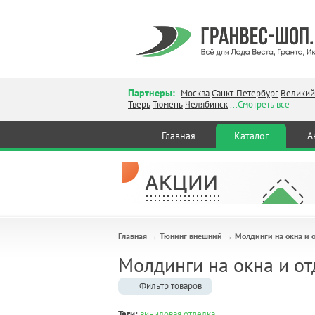
Партнеры:
Москва
Санкт-Петербург
Великий
Тверь
Тюмень
Челябинск
...Смотреть все
Главная
Каталог
А
Главная
Тюнинг внешний
Молдинги на окна и 
→
→
Молдинги на окна и от
Фильтр товаров
Теги:
виниловая отделка