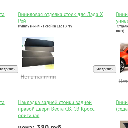
та
Виниловая отделка стоек для Лада Х
Вини
Рей
унив
Купить винил на стойки Lada Xray
Отделк
цвет)
Уведомить
Уведомить
Нет в наличии
Нет
та
Накладка задней стойки задней
Вини
правой двери Веста СВ, СВ Кросс,
(седа
оригинал
цена:
380 руб.