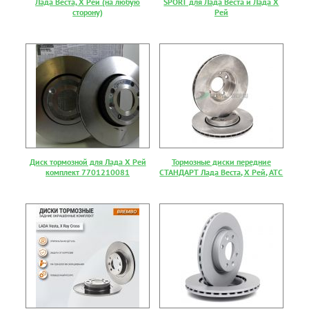
Лада Веста, Х Рей (на любую
SPORT для Лада Веста и Лада Х
сторону)
Рей
Диск тормозной для Лада Х Рей
Тормозные диски передние
комплект 7701210081
СТАНДАРТ Лада Веста, Х Рей, АТС