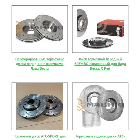
Перфорированные тормозные
Диск тормозной передний
диски передние с насечками
BREMBO окрашенный для Лада
Лада Веста
Веста, Х Рей
Тормозной диск АТС-SPORT для
Тормозные задние диски АТС-