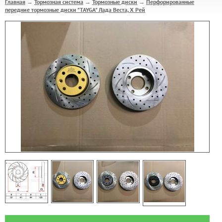
Главная
Тормозная система
Тормозные диски
Перфорированные
→
→
→
передние тормозные диски "TAYGA" Лада Веста, Х Рей