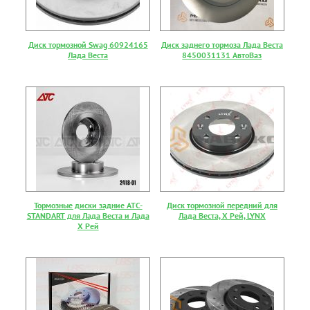
Диск тормозной Swag 60924165
Диск заднего тормоза Лада Веста
Лада Веста
8450031131 АвтоВаз
Тормозные диски задние АТС-
Диск тормозной передний для
STANDART для Лада Веста и Лада
Лада Веста, Х Рей, LYNX
Х Рей