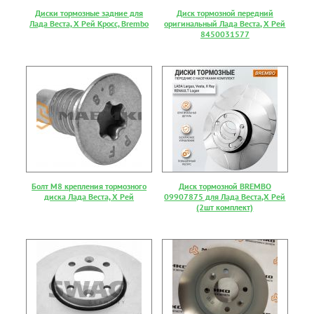
Диски тормозные задние для
Диск тормозной передний
Лада Веста, Х Рей Кросс, Brembo
оригинальный Лада Веста, Х Рей
8450031577
Болт М8 крепления тормозного
Диск тормозной BREMBO
диска Лада Веста, Х Рей
09907875 для Лада Веста,Х Рей
(2шт комплект)