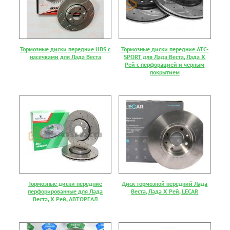
Тормозные диски передние UBS с
Тормозные диски передние АТС-
насечками для Лада Веста
SPORT для Лада Веста, Лада Х
Рей с перфорацией и черным
покрытием
Тормозные диски передние
Диск тормозной передний Лада
перфорированные для Лада
Веста, Лада Х Рей, LECAR
Веста, Х Рей, АВТОРЕАЛ