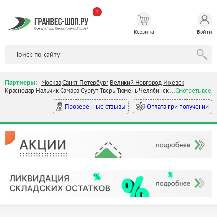
?
Корзина
Войти
Партнеры:
Москва
Санкт-Петербург
Великий Новгород
Ижевск
Краснодар
Нальчик
Самара
Сургут
Тверь
Тюмень
Челябинск
...Смотреть все
Оплата при получении
Проверенные отзывы