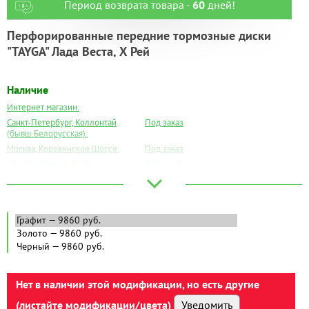
Период возврата товара -
60
дней!
Перфорированные передние тормозные диски
"TAYGA" Лада Веста, Х Рей
Наличие
Интернет магазин:
Санкт-Петербург, Коллонтай
Под заказ
(бывш.Белорусская):
Москва, Коровинское Шоссе:
Под заказ
Москва, Южный Порт:
Под заказ
Великий Новгород:
Под заказ
Краснодар:
Под заказ
Нальчик:
Под заказ
Самара:
Под заказ
Тверь:
Под заказ
Тюмень:
Под заказ
Челябинск:
Под заказ
Нет в наличии этой модификации, но есть другие
(листайте модификации/цвета)
Уведомить