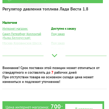
Регулятор давления топлива Лада Веста 1.8
Наличие
Интернет магазин:
Доступно к заказу
Санкт-Петербург, Коллонтай
Под заказ
(бывш.Белорусская):
Москва, Коровинское Шоссе:
Под заказ
Москва, Южный Порт:
Под заказ
Великий Новгород:
Под заказ
Краснодар:
Есть
Нальчик:
Под заказ
Внимание! Срок поставки этой позиции может отличаться от
Самара:
Есть
стандартного и составлять до
7
рабочих дней
Тверь:
Под заказ
При отстутствии товара на основном складе цена может
Тюмень:
Есть
измениться и подлежит уточнению!
Челябинск:
Под заказ
700
Цена интернет-магазина:
*
В корзину