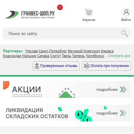
?
Корзина
Войти
Партнеры:
Москва
Санкт-Петербург
Великий Новгород
Ижевск
Краснодар
Нальчик
Самара
Сургут
Тверь
Тюмень
Челябинск
...Смотреть все
Оплата при получении
Проверенные отзывы