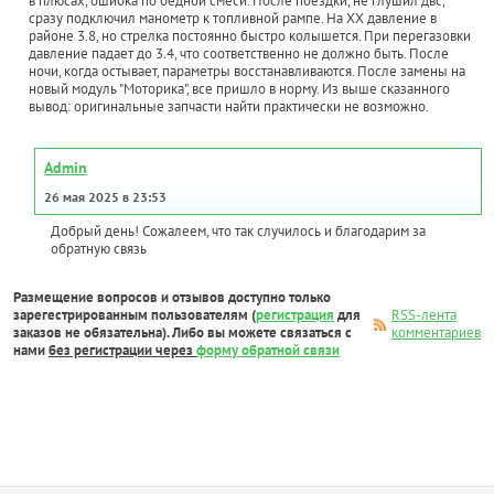
в плюсах, ошибка по бедной смеси. После поездки, не глушил двс,
сразу подключил манометр к топливной рампе. На ХХ давление в
районе 3.8, но стрелка постоянно быстро колышется. При перегазовки
давление падает до 3.4, что соответственно не должно быть. После
ночи, когда остывает, параметры восстанавливаются. После замены на
новый модуль "Моторика", все пришло в норму. Из выше сказанного
вывод: оригинальные запчасти найти практически не возможно.
Admin
26 мая 2025 в 23:53
Добрый день! Сожалеем, что так случилось и благодарим за
обратную связь
Размещение вопросов и отзывов доступно только
зарегестрированным пользователям (
регистрация
для
RSS-лента
заказов не обязательна). Либо вы можете связаться с
комментариев
нами
без регистрации через
форму обратной связи