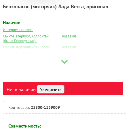
Бензонасос (моторчик) Лада Веста, оригинал
Наличие
Интернет магазин:
Санкт-Петербург, Коллонтай
Под заказ
(бывш.Белорусская):
Москва, Коровинское Шоссе:
Под заказ
Москва, Южный Порт:
Под заказ
Великий Новгород:
Под заказ
Краснодар:
Под заказ
Нальчик:
Под заказ
Самара:
Под заказ
Тверь:
Под заказ
Нет в наличии
Уведомить
Тюмень:
Под заказ
Челябинск:
Под заказ
Код товара:
21800-1139009
Совместимость: