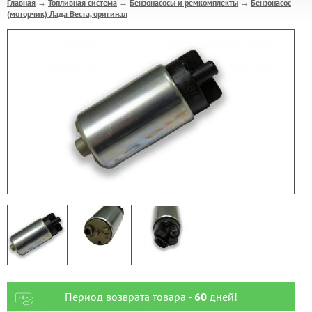
Главная
Топливная система
Бензонасосы и ремкомплекты
Бензонасос
→
→
→
(моторчик) Лада Веста, оригинал
Период возврата товара -
60
дней!