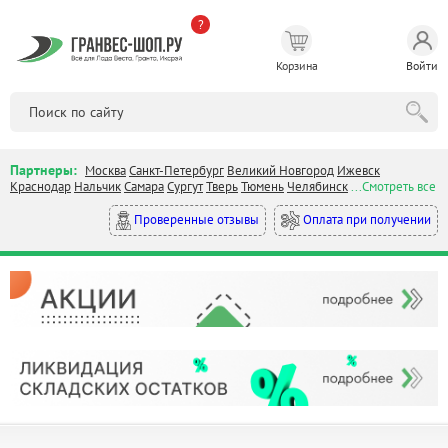
?
Корзина
Войти
Партнеры:
Москва
Санкт-Петербург
Великий Новгород
Ижевск
Краснодар
Нальчик
Самара
Сургут
Тверь
Тюмень
Челябинск
...Смотреть все
Оплата при получении
Проверенные отзывы