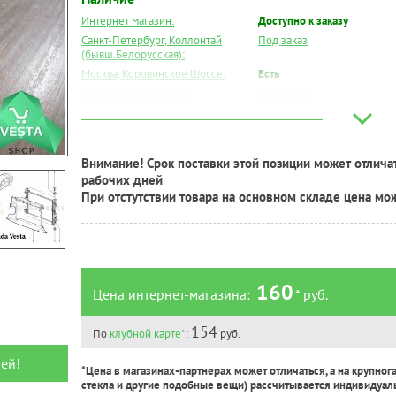
Интернет магазин:
Доступно к заказу
Санкт-Петербург, Коллонтай
Под заказ
(бывш.Белорусская):
Москва, Коровинское Шоссе:
Есть
Москва, Южный Порт:
Под заказ
Великий Новгород:
Под заказ
Краснодар:
Под заказ
Нальчик:
Под заказ
Внимание! Срок поставки этой позиции может отличат
Самара:
Под заказ
рабочих дней
Тверь:
Под заказ
При отстутствии товара на основном складе цена мо
Тюмень:
Есть
Челябинск:
Есть
160
Цена интернет-магазина:
* руб.
154
По
клубной карте*
:
руб.
ей!
*Цена в магазинах-партнерах может отличаться, а на крупног
стекла и другие подобные вещи) рассчитывается индивидуал