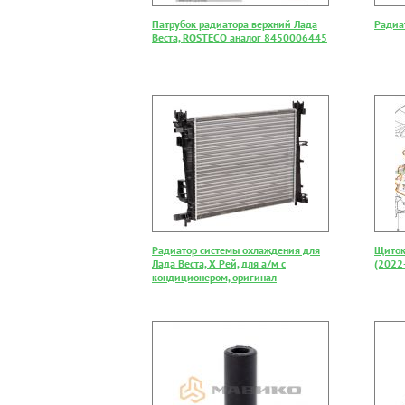
Патрубок радиатора верхний Лада
Радиат
Веста, ROSTECO аналог 8450006445
Радиатор системы охлаждения для
Щиток
Лада Веста, Х Рей, для а/м с
(2022
кондиционером, оригинал