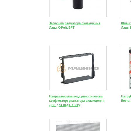
Заглушка радиатора охлаждения
Шланг
Лада Х-Рей, БРТ
Лады 
Направляющая воздушного потока
Патру
(дефлектор) радиатора охлаждения
Веста
ДВС для Лада X-Ray