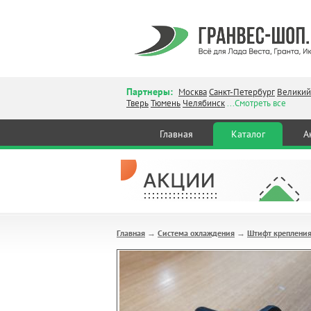
Партнеры:
Москва
Санкт-Петербург
Великий
Тверь
Тюмень
Челябинск
...Смотреть все
Главная
Каталог
А
Главная
Система охлаждения
Штифт крепления
→
→