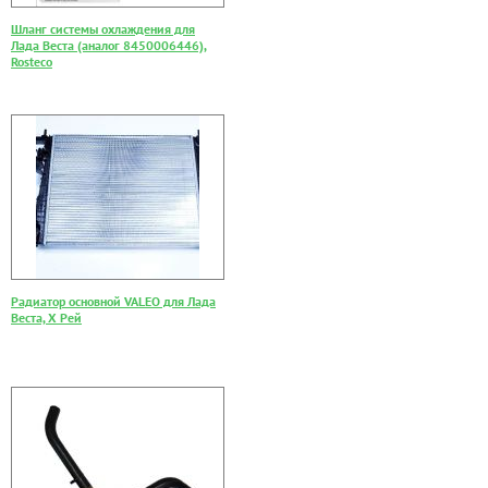
Шланг системы охлаждения для
Лада Веста (аналог 8450006446),
Rosteco
Радиатор основной VALEO для Лада
Веста, Х Рей