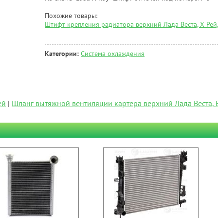
Похожие товары:
Штифт крепления радиатора верхний Лада Веста, Х Рей
Категории:
Система охлаждения
ей
|
Шланг вытяжной вентиляции картера верхний Лада Веста, В