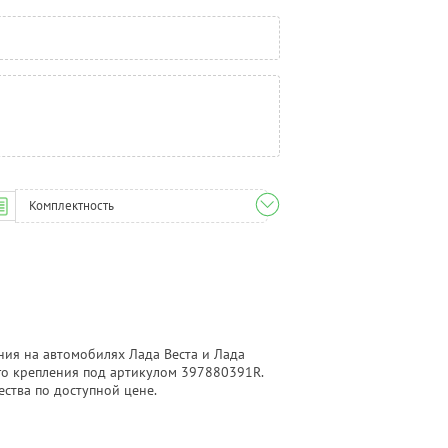
Комплектность
ия на автомобилях Лада Веста и Лада
го крепления под артикулом 397880391R.
ства по доступной цене.