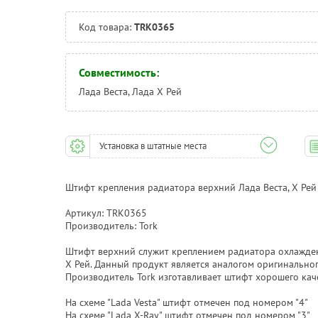
Код товара:
TRK0365
Совместимость:
Лада Веста, Лада Х Рей
Установка в штатные места
Штифт крепления радиатора верхний Лада Веста, Х Рей
Артикул: TRK0365
Производитель: Tork
Штифт верхний служит креплением радиатора охлажден
Х Рей. Данный продукт является аналогом оригинально
Производитель Tork изготавливает штифт хорошего каче
На схеме "Lada Vesta" штифт отмечен под номером "4"
На схеме "Lada X-Ray" штифт отмечен под номером "3"