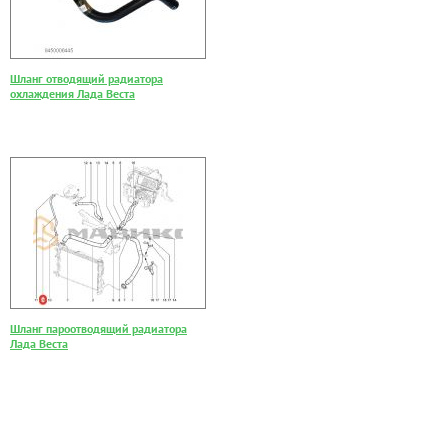
Шланг отводящий радиатора
охлаждения Лада Веста
Шланг пароотводящий радиатора
Лада Веста