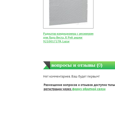
Радиатор кондиционера с ресивером
для Лада Веста, Х Рей аналог
921001727R, Luzar
вопросы и отзывы (
0
)
Нет комментариев. Ваш будет первым!
Размещение вопросов и отзывов доступно толь
регистрации через
форму обратной связи