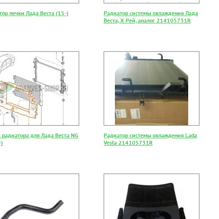
ор печки Лада Веста (15-)
Радиатор системы охлаждения Лада
Веста, Х Рей, аналог 214105731R
 радиатора для Лада Веста NG
Радиатор системы охлаждения Lada
-)
Vesta 214105731R