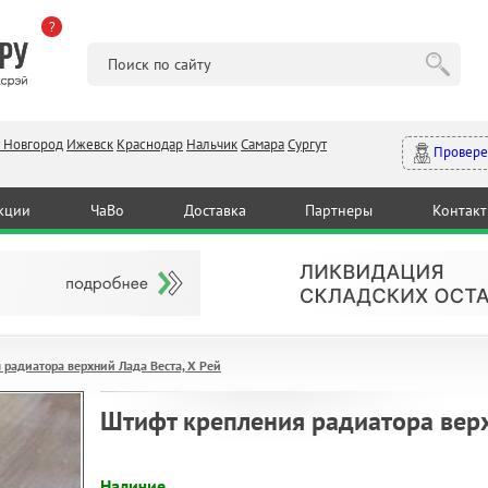
?
 Новгород
Ижевск
Краснодар
Нальчик
Самара
Сургут
Провере
кции
ЧаВо
Доставка
Партнеры
Контак
 радиатора верхний Лада Веста, Х Рей
Штифт крепления радиатора верх
Наличие