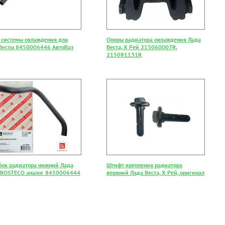
 системы охлаждения для
Опоры радиатора охлаждения Лада
Весты 8450006446 АвтоВаз
Веста, Х Рей 215060007R,
215081131R
бок радиатора нижний Лада
Штифт крепления радиатора
, ROSTECO аналог 8450006444
верхний Лада Веста, Х Рей, оригинал