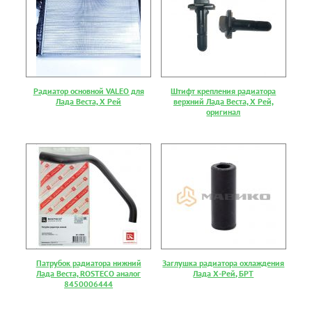
Радиатор основной VALEO для
Штифт крепления радиатора
Лада Веста, Х Рей
верхний Лада Веста, Х Рей,
оригинал
Патрубок радиатора нижний
Заглушка радиатора охлаждения
Лада Веста, ROSTECO аналог
Лада Х-Рей, БРТ
8450006444