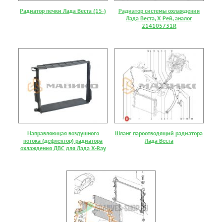
Радиатор печки Лада Веста (15-)
Радиатор системы охлаждения
Лада Веста, Х Рей, аналог
214105731R
Направляющая воздушного
Шланг пароотводящий радиатора
потока (дефлектор) радиатора
Лада Веста
охлаждения ДВС для Лада X-Ray