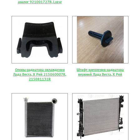
аналог 921001727R, Luzar
Опоры радиатора охлаждения
Штифт крепления радиатора
Лада Веста, Х Рей 215060007R,
верхний Лада Веста, Х Рей
215081131R