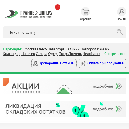
?
Корзина
Войти
Партнеры:
Москва
Санкт-Петербург
Великий Новгород
Ижевск
Краснодар
Нальчик
Самара
Сургут
Тверь
Тюмень
Челябинск
...Смотреть все
Оплата при получении
Проверенные отзывы