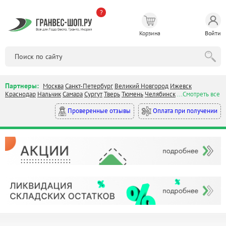
?
Корзина
Войти
Партнеры:
Москва
Санкт-Петербург
Великий Новгород
Ижевск
Краснодар
Нальчик
Самара
Сургут
Тверь
Тюмень
Челябинск
...Смотреть все
Оплата при получении
Проверенные отзывы