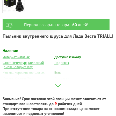
Период возврата товара -
60
дней!
Пыльник внутреннего шруса для Лада Веста TRIALLI
Наличие
Интернет магазин:
Доступно к заказу
Санкт-Петербург, Коллонтай
Под заказ
(бывш.Белорусская):
Москва, Коровинское Шоссе:
Есть
Москва, Южный Порт:
Под заказ
Великий Новгород:
Под заказ
Краснодар:
Под заказ
Нальчик:
Под заказ
Внимание! Срок поставки этой позиции может отличаться от
Самара:
Под заказ
стандартного и составлять до
9
рабочих дней
Тверь:
Под заказ
При отстутствии товара на основном складе цена может
Тюмень:
Под заказ
измениться и подлежит уточнению!