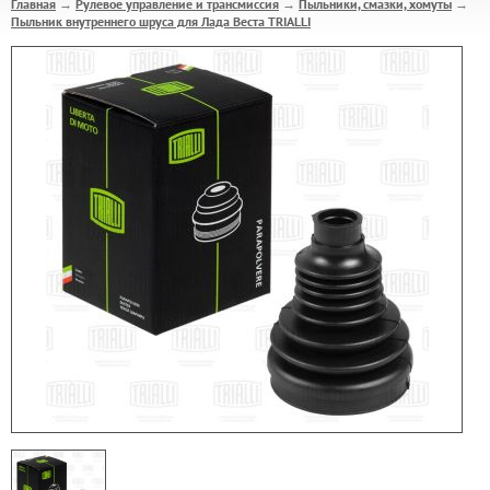
Главная
Рулевое управление и трансмиссия
Пыльники, смазки, хомуты
→
→
→
Пыльник внутреннего шруса для Лада Веста TRIALLI