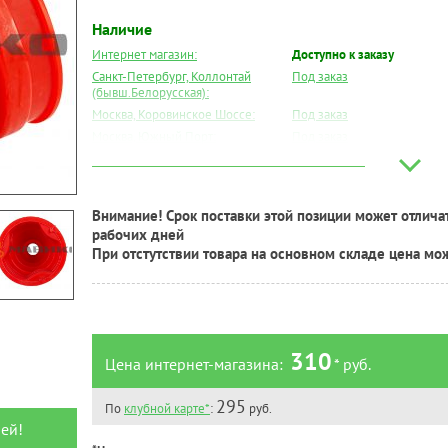
Наличие
Интернет магазин:
Доступно к заказу
Санкт-Петербург, Коллонтай
Под заказ
(бывш.Белорусская):
Москва, Коровинское Шоссе:
Под заказ
Москва, Южный Порт:
Под заказ
Великий Новгород:
Под заказ
Краснодар:
Под заказ
Нальчик:
Под заказ
Внимание! Срок поставки этой позиции может отличат
Самара:
Под заказ
рабочих дней
Тверь:
Под заказ
При отстутствии товара на основном складе цена мо
Тюмень:
Под заказ
Челябинск:
Под заказ
310
Цена интернет-магазина:
* руб.
295
По
клубной карте*
:
руб.
ей!