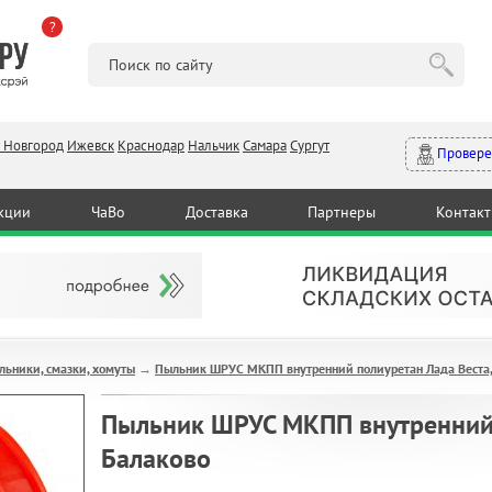
?
 Новгород
Ижевск
Краснодар
Нальчик
Самара
Сургут
Провере
кции
ЧаВо
Доставка
Партнеры
Контак
льники, смазки, хомуты
Пыльник ШРУС МКПП внутренний полиуретан Лада Веста,
→
Пыльник ШРУС МКПП внутренний 
Балаково