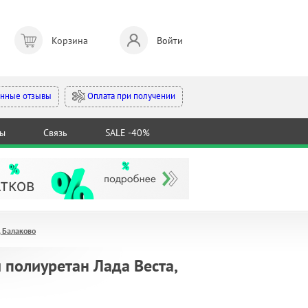
Корзина
Войти
Оплата при получении
нные отзывы
ты
Связь
SALE -40%
 Балаково
полиуретан Лада Веста,