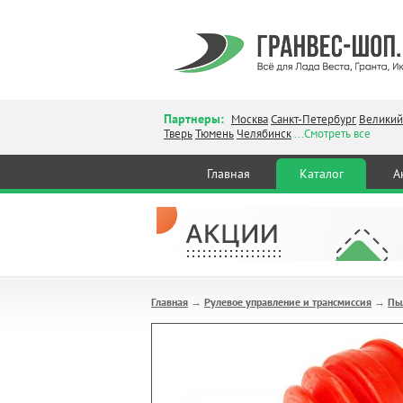
Партнеры:
Москва
Санкт-Петербург
Великий
Тверь
Тюмень
Челябинск
...Смотреть все
Главная
Каталог
А
Главная
Рулевое управление и трансмиссия
Пы
→
→