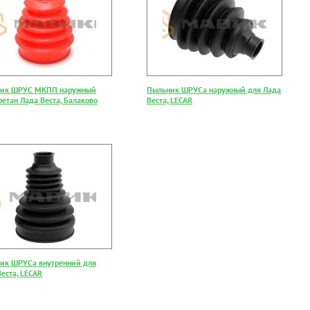
ик ШРУС МКПП наружный
Пыльник ШРУСа наружный для Лада
етан Лада Веста, Балаково
Веста, LECAR
ик ШРУСа внутренний для
еста, LECAR