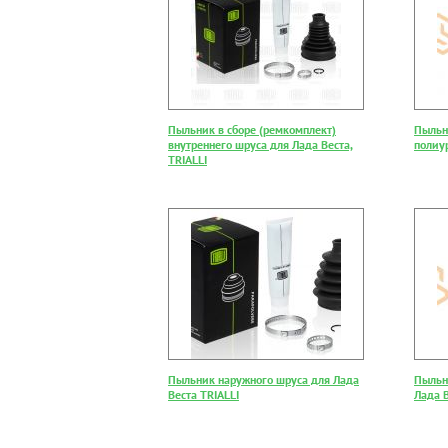
Пыльник в сборе (ремкомплект)
Пыльн
внутреннего шруса для Лада Веста,
полиур
TRIALLI
Пыльник наружного шруса для Лада
Пыльн
Веста TRIALLI
Лада В