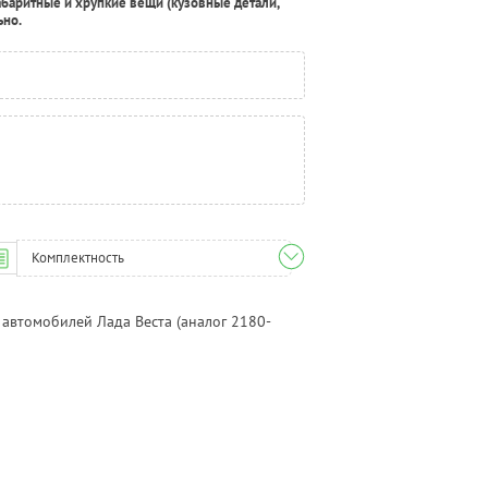
абаритные и хрупкие вещи (кузовные детали,
ьно.
Комплектность
втомобилей Лада Веста (аналог 2180-