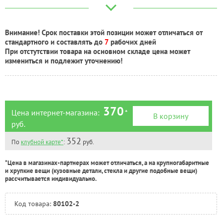
Великий Новгород:
Под заказ
Краснодар:
Под заказ
Нальчик:
Под заказ
Внимание! Срок поставки этой позиции может отличаться от
Самара:
Есть
стандартного и составлять до
7
рабочих дней
Тверь:
Под заказ
При отстутствии товара на основном складе цена может
Тюмень:
Есть
измениться и подлежит уточнению!
Челябинск:
Есть
370
Цена интернет-магазина:
*
В корзину
руб.
352
По
клубной карте*
:
руб.
*Цена в магазинах-партнерах может отличаться, а на крупногабаритные
и хрупкие вещи (кузовные детали, стекла и другие подобные вещи)
рассчитывается индивидуально.
Код товара:
80102-2