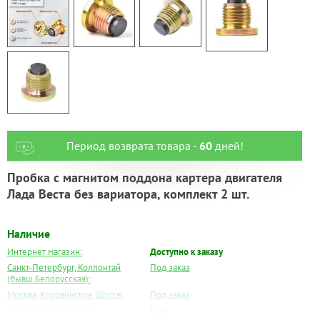
Период возврата товара -
60
дней!
Пробка с магнитом поддона картера двигателя
Лада Веста без вариатора, комплект 2 шт.
Наличие
Интернет магазин:
Доступно к заказу
Санкт-Петербург, Коллонтай
Под заказ
(бывш.Белорусская):
Москва, Коровинское Шоссе:
Под заказ
Москва, Южный Порт:
Есть