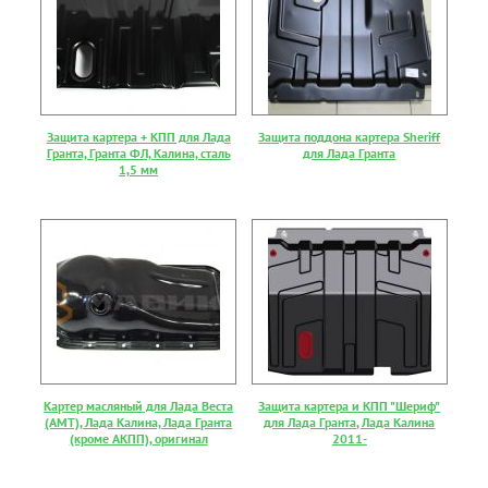
Защита картера + КПП для Лада
Защита поддона картера Sheriff
Гранта, Гранта ФЛ, Калина, сталь
для Лада Гранта
1,5 мм
Картер масляный для Лада Веста
Защита картера и КПП "Шериф"
(АМТ), Лада Калина, Лада Гранта
для Лада Гранта, Лада Калина
(кроме АКПП), оригинал
2011-