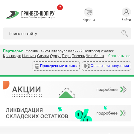
?
Корзина
Войти
Партнеры:
Москва
Санкт-Петербург
Великий Новгород
Ижевск
Краснодар
Нальчик
Самара
Сургут
Тверь
Тюмень
Челябинск
...Смотреть все
Оплата при получении
Проверенные отзывы