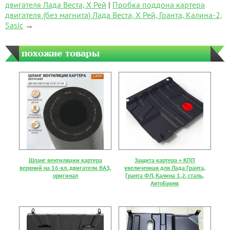
двигателя Лада Веста, Х Рей
|
Пробка поддона картера
двигателя (без магнита) Лада Веста, Х Рей, Гранта, Калина-2,
Sasic
→
похожие товары
Шланг вентиляции картера
Защита картера + КПП
верхний на 16-кл. двигатели ВАЗ,
увеличенная для Лада Гранта,
оригинал
Гранта ФЛ, Калина 1,2, сталь,
АвтоБроня