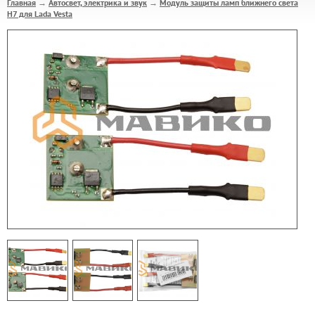
Главная
Автосвет, электрика и звук
Модуль защиты ламп ближнего света
→
→
Н7 для Lada Vesta