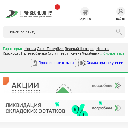
?
Корзина
Войти
Партнеры:
Москва
Санкт-Петербург
Великий Новгород
Ижевск
Краснодар
Нальчик
Самара
Сургут
Тверь
Тюмень
Челябинск
...Смотреть все
Оплата при получении
Проверенные отзывы