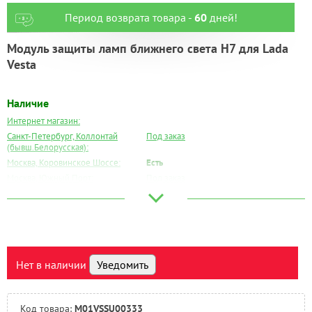
Период возврата товара -
60
дней!
Модуль защиты ламп ближнего света Н7 для Lada
Vesta
Наличие
Интернет магазин:
Санкт-Петербург, Коллонтай
Под заказ
(бывш.Белорусская):
Москва, Коровинское Шоссе:
Есть
Москва, Южный Порт:
Под заказ
Великий Новгород:
Под заказ
Краснодар:
Под заказ
Нальчик:
Под заказ
Самара:
Под заказ
Тверь:
Под заказ
Нет в наличии
Уведомить
Тюмень:
Под заказ
Челябинск:
Под заказ
Код товара:
M01VSSU00333