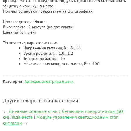
провод - масса. Присоединить модуль к цоколю лампы. Установить
защитную крышку на место.
Пример установки представлен на фотографиях.
Производитель : Эланг
В комплекте : 2 модуля (на две лампы)
Цена: за комплект
Технические характеристики:
Напряжение питания, В : 8...16
Время розжига, с : 1.0...1.2
Тип цоколя лампы : H7
Максимальная мощность лампы, Вт : 100
Категории:
Автосвет, электрика и звук
Другие товары в этой категории:
←
Дневные ходовые огни с бегающим поворотником (60
см) Лада Веста
|
Модуль управления светодиодным стоп
сигналом
→