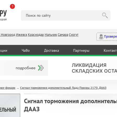
?
 Новгород
Ижевск
Краснодар
Нальчик
Самара
Сургут
Провере
кции
ЧаВо
Доставка
Партнеры
Контак
ние фонари
Сигнал торможения дополнительный Лада Приора 2170, ДААЗ
→
Сигнал торможения дополнитель
ДААЗ