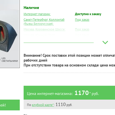
Наличие
Интернет магазин:
Доступно к заказу
Санкт-Петербург, Коллонтай
Под заказ
(бывш.Белорусская):
Москва, Коровинское Шоссе:
Под заказ
Москва, Южный Порт:
Под заказ
Великий Новгород:
Под заказ
Краснодар:
Под заказ
Нальчик:
Под заказ
Внимание! Срок поставки этой позиции может отличат
Самара:
Под заказ
рабочих дней
Тверь:
Под заказ
При отстутствии товара на основном складе цена мо
Тюмень:
Под заказ
Челябинск:
Под заказ
1170
Цена интернет-магазина:
* руб.
1110
ей!
По
клубной карте*
:
руб.