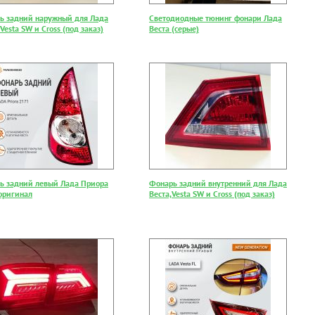
ь задний наружный для Лада
Светодиодные тюнинг фонари Лада
 Vesta SW и Cross (под заказ)
Веста (серые)
ь задний левый Лада Приора
Фонарь задний внутренний для Лада
оригинал
Веста,Vesta SW и Cross (под заказ)